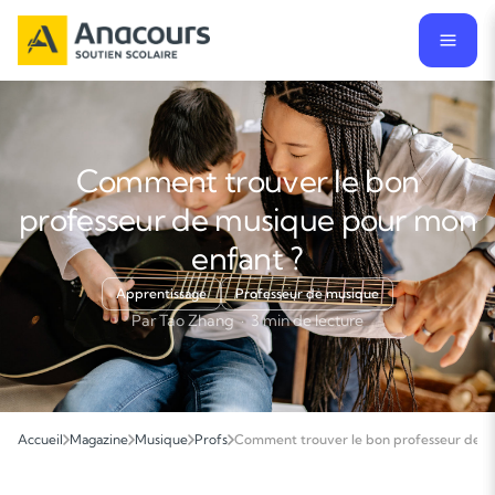
Comment trouver le bon
professeur de musique pour mon
enfant ?
Apprentissage
Professeur de musique
Par Tao Zhang · 3 min de lecture
Accueil
Magazine
Musique
Profs
Comment trouver le bon professeur de m