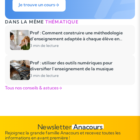
Je trouve un cours
DANS LA MÊME
THÉMATIQUE
Prof : Comment construire une méthodologie
d’enseignement adaptée à chaque élève en
musique ?
3 min de lecture
Prof : utiliser des outils numériques pour
diversifier l’enseignement de la musique
3 min de lecture
Tous nos conseils & astuces
Newsletter
Anacours
Rejoignez la grande famille Anacours et recevez toutes les
informations en avant première !