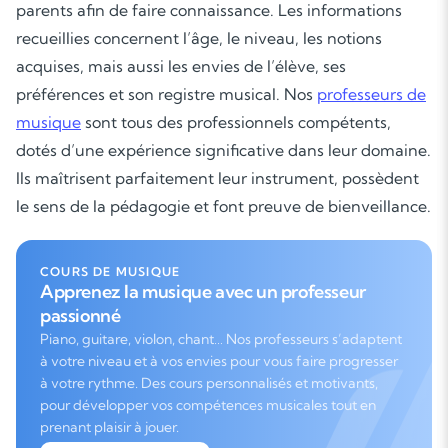
parents afin de faire connaissance. Les informations
recueillies concernent l’âge, le niveau, les notions
acquises, mais aussi les envies de l’élève, ses
préférences et son registre musical. Nos
professeurs de
musique
sont tous des professionnels compétents,
dotés d’une expérience significative dans leur domaine.
Ils maîtrisent parfaitement leur instrument, possèdent
le sens de la pédagogie et font preuve de bienveillance.
COURS DE MUSIQUE
Apprenez la musique avec un professeur
passionné
Piano, guitare, violon, chant… Nos professeurs s’adaptent
à votre niveau et à vos envies pour vous faire progresser
à votre rythme. Des cours personnalisés et motivants,
pour développer vos compétences musicales tout en
prenant plaisir à jouer.