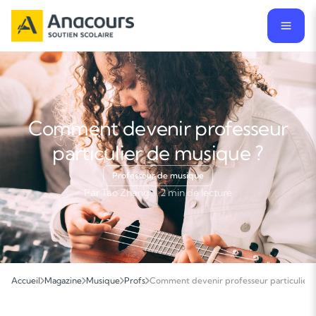
Comment devenir professeur
particulier de musique ?
Professeur de musique
Par Tao Zhang · 2 min de lecture
Accueil
Magazine
Musique
Profs
Comment devenir professeur particulier 