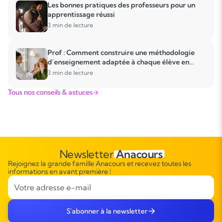
Les bonnes pratiques des professeurs pour un
apprentissage réussi
3 min de lecture
Prof : Comment construire une méthodologie
d’enseignement adaptée à chaque élève en
musique ?
3 min de lecture
Tous nos conseils & astuces
Newsletter
Anacours
Rejoignez la grande famille Anacours et recevez toutes les
informations en avant première !
S'abonner à la newsletter