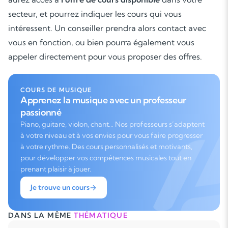
secteur, et pourrez indiquer les cours qui vous
intéressent. Un conseiller prendra alors contact avec
vous en fonction, ou bien pourra également vous
appeler directement pour vous proposer des offres.
COURS DE MUSIQUE
Apprenez la musique avec un professeur
passionné
Piano, guitare, violon, chant… Nos professeurs s’adaptent
à votre niveau et à vos envies pour vous faire progresser
à votre rythme. Des cours personnalisés et motivants,
pour développer vos compétences musicales tout en
prenant plaisir à jouer.
Je trouve un cours
DANS LA MÊME
THÉMATIQUE