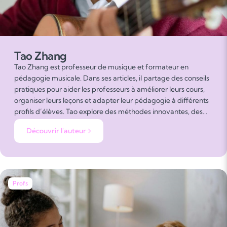
Tao Zhang
Tao Zhang est professeur de musique et formateur en
pédagogie musicale. Dans ses articles, il partage des conseils
pratiques pour aider les professeurs à améliorer leurs cours,
organiser leurs leçons et adapter leur pédagogie à différents
profils d’élèves. Tao explore des méthodes innovantes, des
astuces pour capter l’attention et développer la motivation
Découvrir l'auteur
des élèves, tout en facilitant l’apprentissage de la musique.
Passionné par la transmission et le partage des bonnes
pratiques, il accompagne les professeurs pour qu’ils puissent
enseigner de manière efficace, inspirante et adaptée à
chacun.
Profs