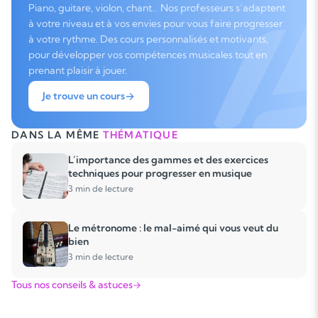
Piano, guitare, violon, chant… Nos professeurs s’adaptent
à votre niveau et à vos envies pour vous faire progresser
à votre rythme. Des cours personnalisés et motivants,
pour développer vos compétences musicales tout en
prenant plaisir à jouer.
Je trouve un cours
DANS LA MÊME
THÉMATIQUE
L’importance des gammes et des exercices
techniques pour progresser en musique
3 min de lecture
Le métronome : le mal-aimé qui vous veut du
bien
3 min de lecture
Tous nos conseils & astuces