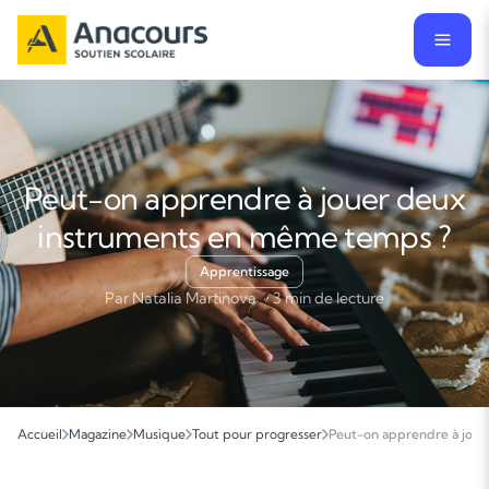
Peut-on apprendre à jouer deux
instruments en même temps ?
Apprentissage
Par Natalia Martinova · 3 min de lecture
Accueil
Magazine
Musique
Tout pour progresser
Peut-on apprendre à jou