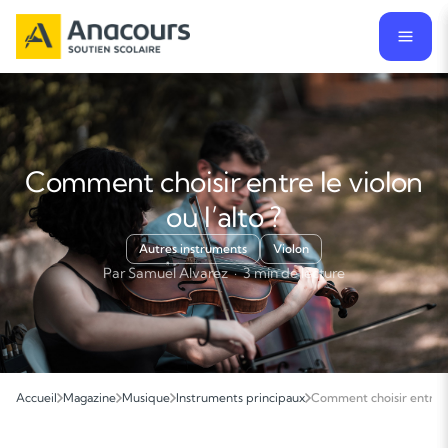
Comment choisir entre le violon
ou l’alto ?
Autres instruments
Violon
Par Samuel Alvarez · 3 min de lecture
Accueil
Magazine
Musique
Instruments principaux
Comment choisir entre le 