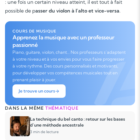
: une fois un certain niveau atteint, il est tout à fait
possible de p
asser du violon à l’alto et vice-versa
.
COURS DE MUSIQUE
Apprenez la musique avec un professeur
passionné
Piano, guitare, violon, chant… Nos professeurs s’adaptent
à votre niveau et à vos envies pour vous faire progresser
à votre rythme. Des cours personnalisés et motivants,
pour développer vos compétences musicales tout en
prenant plaisir à jouer.
Je trouve un cours
DANS LA MÊME
THÉMATIQUE
La technique du bel canto : retour sur les bases
d’une méthode ancestrale
3 min de lecture