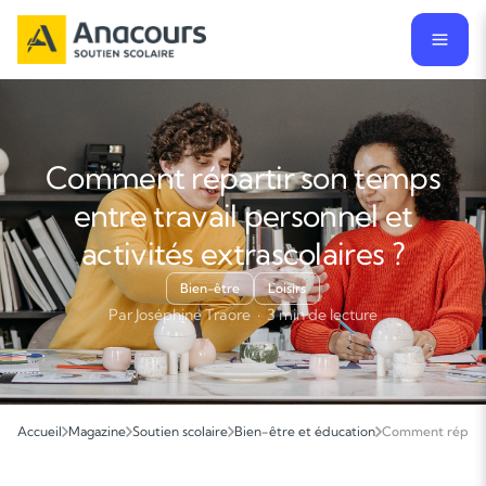
Comment répartir son temps
entre travail personnel et
activités extrascolaires ?
Bien-être
Loisirs
Par Joséphine Traore · 3 min de lecture
Accueil
Magazine
Soutien scolaire
Bien-être et éducation
Comment répartir 