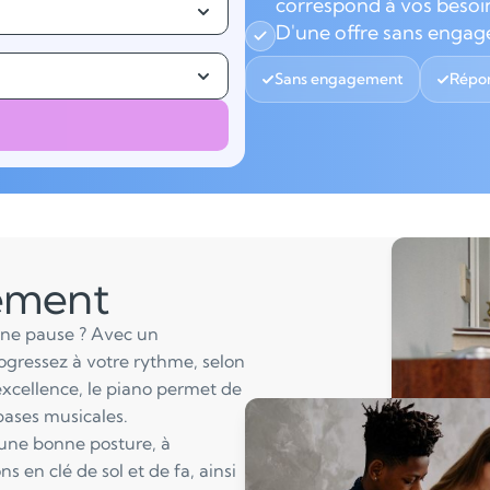
correspond à vos besoi
D'une offre sans enga
Sans engagement
Répon
lement
une pause ? Avec un
ogressez à votre rythme, selon
excellence, le piano permet de
bases musicales.
 une bonne posture, à
s en clé de sol et de fa, ainsi