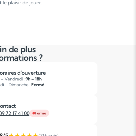
le plaisir de jouer.
in de plus
formations ?
oraires d'ouverture
 – Vendredi :
9h – 18h
di – Dimanche :
Fermé
ontact
09 72 17 41 00
Fermé
,8/5
(716 avis)