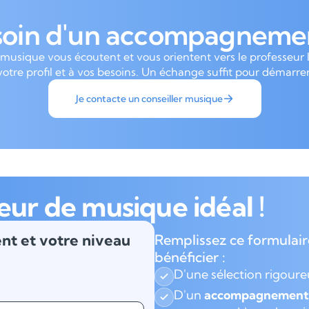
soin d'un accompagnemen
 musique vous écoutent et vous orientent vers le professeur 
votre profil et à vos besoins. Un échange suffit pour démarrer
Je contacte un conseiller musique
eur de musique idéal !
nt et votre niveau
Remplissez ce formulair
bénéficier :
D'une sélection rigour
D'un
accompagnement 