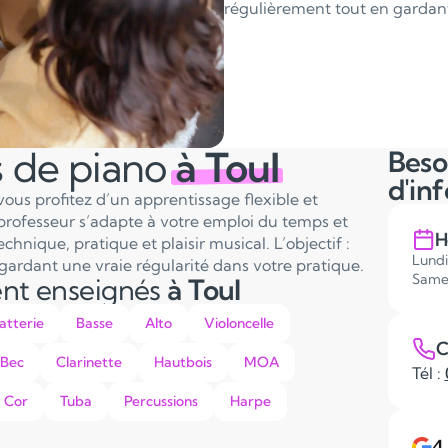
régulièrement tout en gardant 
s de piano
à Toul
Beso
d'in
vous profitez d’un apprentissage flexible et
professeur s’adapte à votre emploi du temps et
H
hnique, pratique et plaisir musical. L’objectif :
Lundi
gardant une vraie régularité dans votre pratique.
Same
ent enseignés
à Toul
atterie
Basse
Alto
Violoncelle
C
 Bec
Clarinette
Hautbois
MOA
Tél :
Cor
Tuba
Percussions
Harpe
4