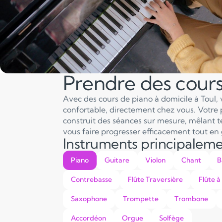
Prendre des cour
Avec des cours de piano à domicile à Toul, 
confortable, directement chez vous. Votre 
construit des séances sur mesure, mêlant tec
vous faire progresser efficacement tout en 
Instruments principalem
Piano
Guitare
Violon
Chant
B
Contrebasse
Flûte Traversière
Flûte à
Saxophone
Trompette
Trombone
Accordéon
Orgue
Solfège