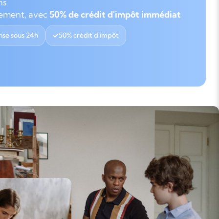
ns
gement, avec
50% de crédit d'impôt immédiat
se sous 24h
50% crédit d'impôt