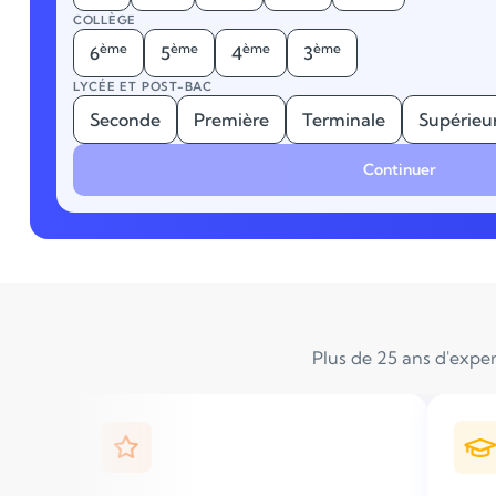
COLLÈGE
ème
ème
ème
ème
6
5
4
3
LYCÉE ET POST-BAC
Seconde
Première
Terminale
Supérieu
Continuer
Plus de 25 ans d'exper