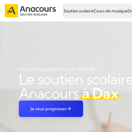
Soutien scolaire
Cours de musique
Do
Un accompagnement sur-mesure
Le soutien scolair
Anacours
à Dax
Je veux progresser