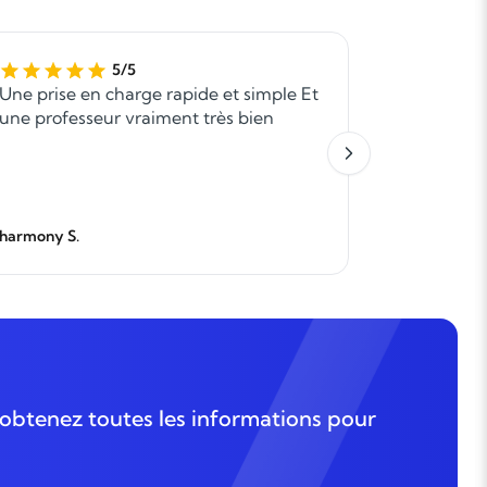
5/5
Une prise en charge rapide et simple Et
Bonjour, 
une professeur vraiment très bien
pédagogi
harmony S.
Thierry B.
obtenez toutes les informations pour