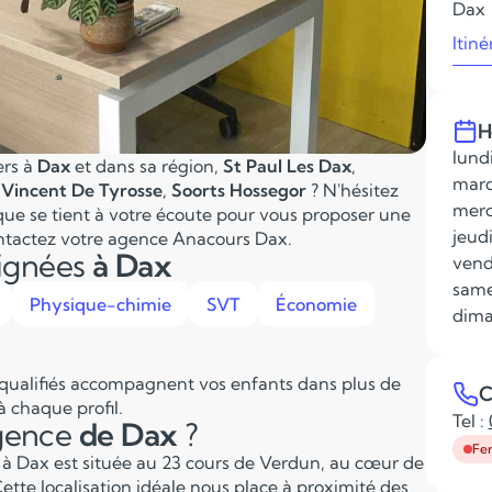
Dax
Itiné
H
lundi
ers à
Dax
et dans sa région,
St Paul Les Dax
,
mardi
 Vincent De Tyrosse
,
Soorts Hossegor
? N'hésitez
mercr
que se tient à votre écoute pour vous proposer une
jeudi
ntactez votre agence Anacours Dax.
eignées
à Dax
vendr
same
Physique-chimie
SVT
Économie
dima
 qualifiés accompagnent vos enfants dans plus de
C
 chaque profil.
Tel :
agence
de Dax
?
Fe
 à Dax est située au 23 cours de Verdun, au cœur de
. Cette localisation idéale nous place à proximité des