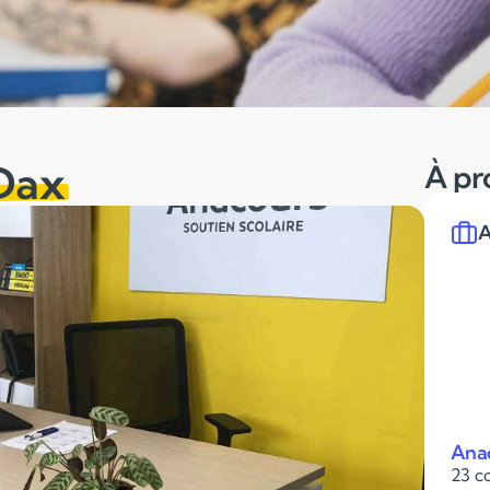
Dax
À pr
A
Ana
23 c