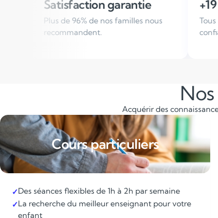
ion garantie
+19 000 élèves suivis 
de nos familles nous
Tous les ans, des familles nous
nt.
confiance
Nos 
Acquérir des connaissances
Cours particuliers
Des séances flexibles de 1h à 2h par semaine
✓
La recherche du meilleur enseignant pour votre
✓
enfant