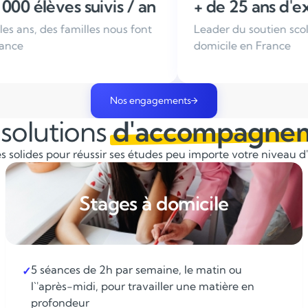
/ an
+ de 25 ans d'expérience
Ens
 font
Leader du soutien scolaire à
Tous
domicile en France
séle
Nos engagements
solutions
d'accompagne
 solides pour réussir ses études peu importe votre niveau d'é
Stages à domicile
5 séances de 2h par semaine, le matin ou
✓
l`'après-midi, pour travailler une matière en
profondeur