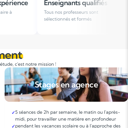
eignants qualifiés
Organisation fl
 nos professeurs sont
Des horaires de cours
ctionnés et formés
votre emploi du tem
ment
tude, c'est notre mission !
Stages en agence
5 séances de 2h par semaine, le matin ou l'après-
✓
midi, pour travailler une matière en profondeur
pendant les vacances scolaire ou à l'approche des
✓