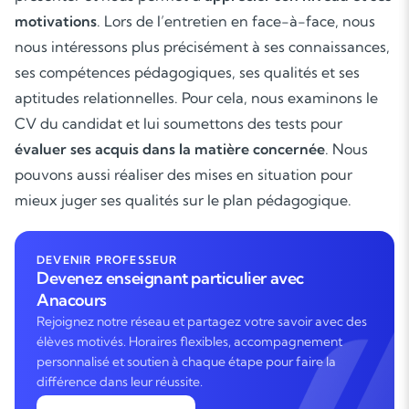
motivations
. Lors de l’entretien en face-à-face, nous
nous intéressons plus précisément à ses connaissances,
ses compétences pédagogiques, ses qualités et ses
aptitudes relationnelles. Pour cela, nous examinons le
CV du candidat et lui soumettons des tests pour
évaluer ses acquis dans la matière concernée
. Nous
pouvons aussi réaliser des mises en situation pour
mieux juger ses qualités sur le plan pédagogique.
DEVENIR PROFESSEUR
Devenez enseignant particulier avec
Anacours
Rejoignez notre réseau et partagez votre savoir avec des
élèves motivés. Horaires flexibles, accompagnement
personnalisé et soutien à chaque étape pour faire la
différence dans leur réussite.