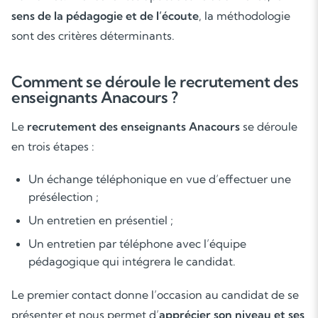
sens de la pédagogie et de l’écoute
, la méthodologie
sont des critères déterminants.
Comment se déroule le recrutement des
enseignants Anacours ?
Soutien scolaire
Le
recrutement des enseignants Anacours
se déroule
en trois étapes :
Cours de musique
Un échange téléphonique en vue d’effectuer une
Les deux
présélection ;
Un entretien en présentiel ;
Un entretien par téléphone avec l’équipe
pédagogique qui intégrera le candidat.
Le premier contact donne l’occasion au candidat de se
présenter et nous permet d’
apprécier son niveau et ses