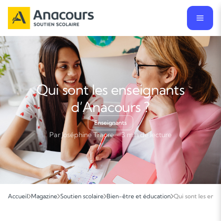
Qui sont les enseignants
d’Anacours ?
Enseignants
Par Joséphine Traore · 3 min de lecture
Accueil
Magazine
Soutien scolaire
Bien-être et éducation
Qui sont les ense