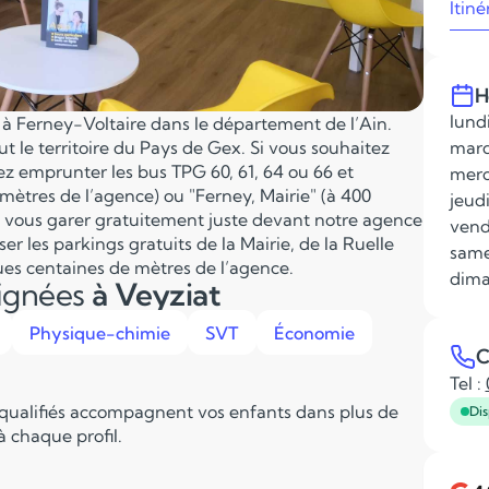
Itiné
H
lundi
e à Ferney-Voltaire dans le département de l’Ain.
ut le territoire du Pays de Gex. Si vous souhaitez
mard
z emprunter les bus TPG 60, 61, 64 ou 66 et
merc
 mètres de l’agence) ou "Ferney, Mairie" (à 400
jeudi
z vous garer gratuitement juste devant notre agence
vend
ser les parkings gratuits de la Mairie, de la Ruelle
same
ques centaines de mètres de l’agence.
dima
eignées
à Veyziat
Physique-chimie
SVT
Économie
C
Tel :
 qualifiés accompagnent vos enfants dans plus de
Dis
 chaque profil.