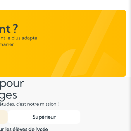
l’informatique.
t ?
nt le plus adapté
marrer.
 pour
âges
tudes, c'est notre mission !
Supérieur
r les élèves de lycée