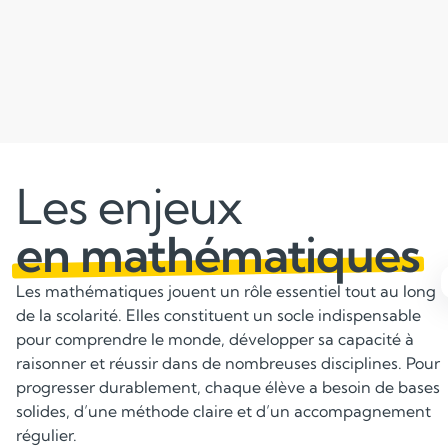
Les enjeux
en mathématiques
Les mathématiques jouent un rôle essentiel tout au long
de la scolarité. Elles constituent un socle indispensable
pour comprendre le monde, développer sa capacité à
Maîtriser tous les fondamentaux
raisonner et réussir dans de nombreuses disciplines. Pour
progresser durablement, chaque élève a besoin de bases
Calcul, géométrie, fractions et algèbre pour construire
solides, d’une méthode claire et d’un accompagnement
des bases solides.
régulier.