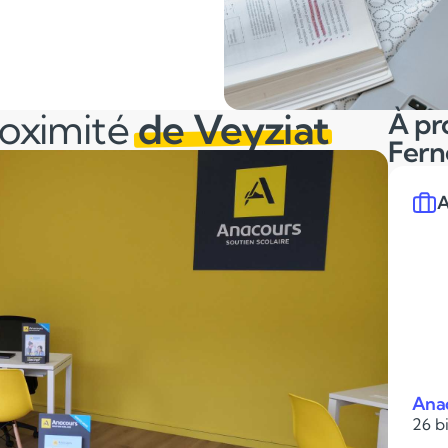
roximité
de Veyziat
À pr
Fern
A
Anac
26 bi