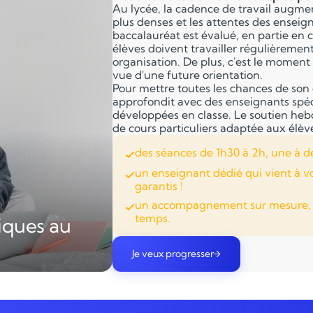
Au lycée, la cadence de travail augme
plus denses et les attentes des ensei
baccalauréat est évalué, en partie en c
élèves doivent travailler régulièremen
organisation. De plus, c'est le moment 
vue d'une future orientation.
Pour mettre toutes les chances de son 
approfondit avec des enseignants spéci
développées en classe. Le soutien he
de cours particuliers adaptée aux élèv
des séances de 1h30 à 2h, une à d
un enseignant dédié qui vient à v
garantis !
un accompagnement sur mesure, ad
temps.
iques au
Je veux progresser