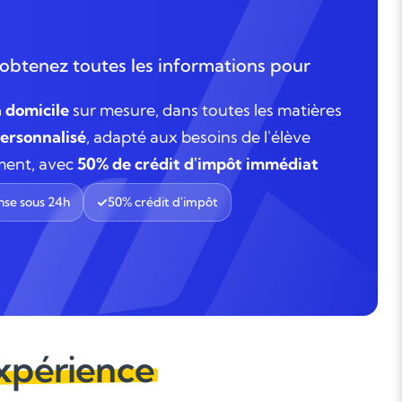
obtenez toutes les informations pour
à domicile
sur mesure, dans toutes les matières
rsonnalisé
, adapté aux besoins de l'élève
ment, avec
50% de crédit d'impôt immédiat
se sous 24h
50% crédit d'impôt
expérience