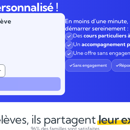
rsonnalisé !
lève
En moins d'une minute, 
démarrer sereinement :
Des
cours particuliers 
Un
accompagnement pe
Une offre sans engage
Sans engagement
Répon
r
lèves, ils partagent
leur 
96% des familles sont satisfaites