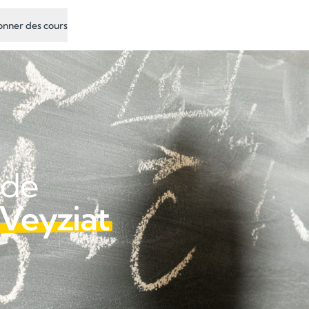
nner des cours
 de
 Veyziat