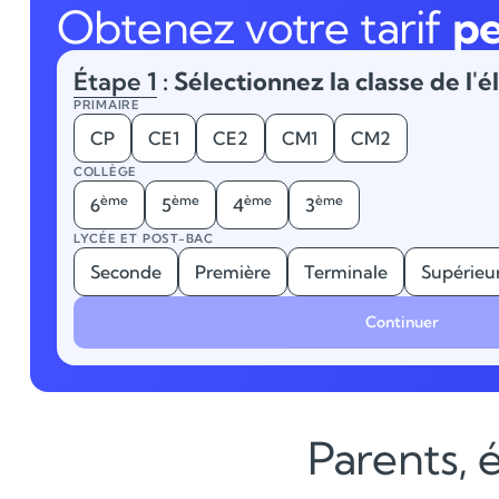
Obtenez votre tarif
pe
Étape 1
: Sélectionnez la classe de l'é
PRIMAIRE
CP
CE1
CE2
CM1
CM2
COLLÈGE
ème
ème
ème
ème
6
5
4
3
LYCÉE ET POST-BAC
Seconde
Première
Terminale
Supérieu
Continuer
Parents, é