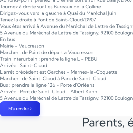
Au rond-point, prenez la premier sortie sur Rue Dailly/D907
Tournez à droite sur Les Bureaux de la Colline
Dirigez-vous vers la gauche à Quai du Maréchal Juin
Tenez la droite à Pont de Saint-Cloud/D907
Vous êtes arrivé à Avenue du Maréchal de Lattre de Tassig
5 Avenue du Maréchal de Lattre de Tassigny, 92100 Boulogn
En bus
Mairie - Vaucresson
Marcher : de Point de départ à Vaucresson
Train interurbain : prendre la ligne L - PEBU
Arrivée : Saint-Cloud
L’arrêt précédent est Garches - Marnes-la-Coquette
Marcher : de Saint-Cloud à Parc de Saint-Cloud
Bus : prendre la ligne 126 - Porte d'Orléans
Arrivée : Pont de Saint-Cloud - Albert Kahn
5 Avenue du Maréchal de Lattre de Tassigny, 92100 Boulogn
M'y rendre
Parents, é