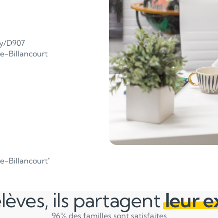
ny/D907
e-Billancourt
e-Billancourt"
lèves, ils partagent
leur 
96% des familles sont satisfaites