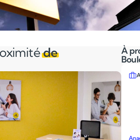
roximité
de
À pr
Boul
A
Anac