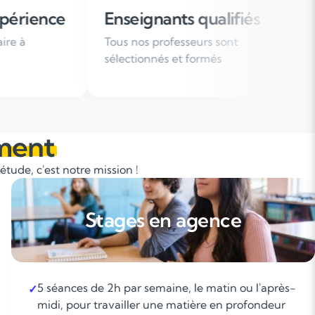
nants qualifiés
Organisation flexi
professeurs sont
Des horaires de cours adap
nés et formés
votre emploi du temps
ment
tude, c'est notre mission !
Stages en agence
5 séances de 2h par semaine, le matin ou l'après-
✓
midi, pour travailler une matière en profondeur