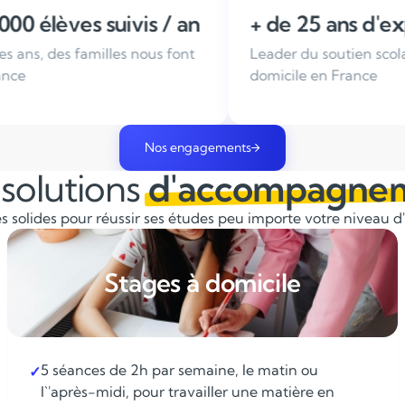
n
+ de 25 ans d'expérience
Enseig
Leader du soutien scolaire à
Tous nos 
domicile en France
sélection
Nos engagements
solutions
d'accompagne
 solides pour réussir ses études peu importe votre niveau d'é
Stages à domicile
5 séances de 2h par semaine, le matin ou
✓
l`'après-midi, pour travailler une matière en