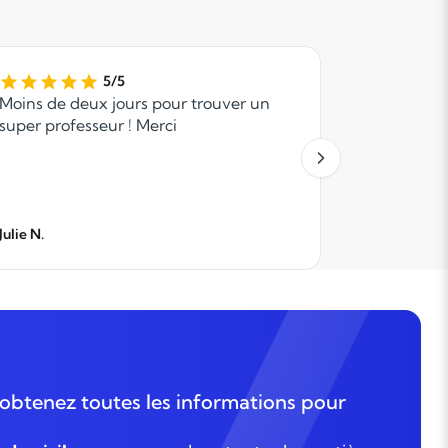
5/5
Moins de deux jours pour trouver un
Mon fils a
super professeur ! Merci
soutenu po
très bonne
Anacours 
rapidement
domicile.
Julie N.
DU BELLAY 
obtenez toutes les informations pour