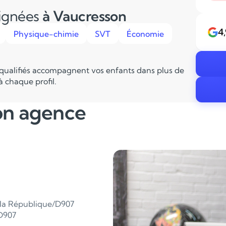
eignées
à Vaucresson
4
Physique-chimie
SVT
Économie
 qualifiés accompagnent vos enfants dans plus de
 chaque profil.
on agence
e la République/D907
D907