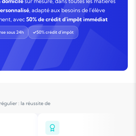
à domicile
sur mesure, dans toutes les matières
rsonnalisé
, adapté aux besoins de l'élève
ment, avec
50% de crédit d'impôt immédiat
se sous 24h
50% crédit d'impôt
gulier : la réussite de