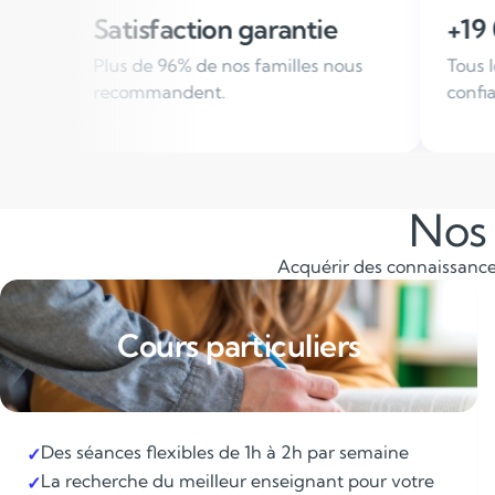
 garantie
+19 000 élèves suivis / a
s familles nous
Tous les ans, des familles nous font
confiance
Nos 
Acquérir des connaissances
Cours particuliers
Des séances flexibles de 1h à 2h par semaine
✓
La recherche du meilleur enseignant pour votre
✓