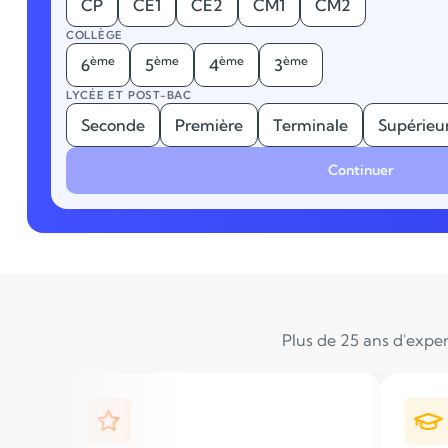
CP
CE1
CE2
CM1
CM2
COLLÈGE
ème
ème
ème
ème
6
5
4
3
LYCÉE ET POST-BAC
Seconde
Première
Terminale
Supérieu
Continuer
Plus de 25 ans d'exper