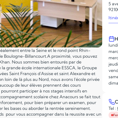
5 av
9210
Itiné
H
lundi
déalement entre la Seine et le rond point Rhin-
mard
 de Boulogne-Billancourt.A proximité, vous pouvez
merc
t Khan. Nous sommes bien entourés par de
jeudi
e la grande école internationale ESSCA, le Groupe
vend
ées Saint François d'Assise et saint Alexandre et
same
n loin de là plus au Nord, nous avons l'école privée
dima
aucoup de leur élèves prennent des cours
 pourront participer à nos stages intensifs en
accompagnement scolaire chez Anacours se fait tout
C
renforcement, pour bien préparer un examen, pour
er les bases ou aborder la rentrée sereinement.
Tel :
ds pour vous accompagner dans la reussite avec un
Fe