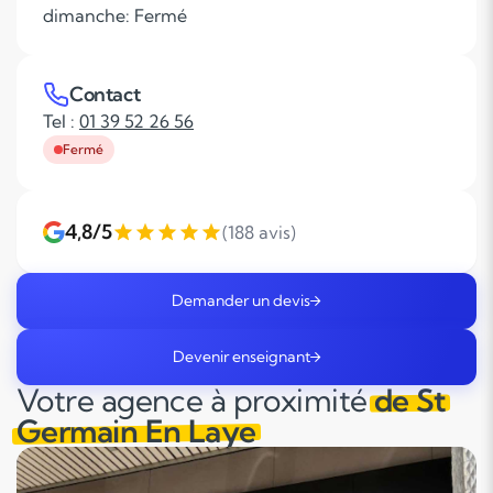
dimanche: Fermé
Contact
Tel :
01 39 52 26 56
Fermé
4,8/5
(188 avis)
Demander un devis
Devenir enseignant
Votre agence à proximité
de St
Germain En Laye