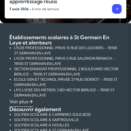
éussi
rentrée ?
lecture
4 août 2026 -
6 min
Établissements scolaires à St Germain En
Laye et alentours
LYCEE PROFESSIONNEL PRIVE 15 RUE DES LOUVIERS – 78100
ST GERMAIN EN LAYE
LYCEE PROFESSIONNEL PRIVE 5 RUE SALOMON REINACH –
78100 ST GERMAIN EN LAYE
SECTION ENSEIGNT PROFESSIONNEL 2 BOULEVARD HECTOR
BERLIOZ – 78100 ST GERMAIN EN LAYE
ECOLE GEN.ET TECHNOL.PRIVEE 27 RUE DIDEROT – 78100 ST
GERMAIN EN LAYE
LPO LYCEE DES METIERS 2 BD HECTOR BERLIOZ – 78100 ST
GERMAIN EN LAYE
LYCEE GEN.ET TECHNOL.PRIVE 5 RUE SALOMON REINACH –
Voir plus
78100 ST GERMAIN EN LAYE
Découvrir également
LYCEE POLYVALENT PRIVE 3 RUE DE TEMARA – 78100 ST
SOUTIEN SCOLAIRE À CARRIERES SOUS BOIS
GERMAIN EN LAYE
SOUTIEN SCOLAIRE À SARTROUVILLE
LYCEE TECHNOLOGIQUE PRIVE 15 RUE DES LOUVIERS – 78100
SOUTIEN SCOLAIRE À HOUILLES
ST GERMAIN EN LAYE
SOUTIEN SCOLAIRE À ST GERMAIN EN LAYE