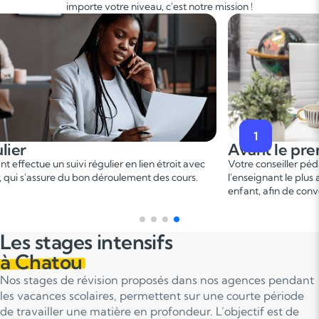
importe votre niveau, c'est notre mission !
2
premier cours
Pendant le p
er
er pédagogique vous met en relation avec
Ce 1
cours permet u
 plus adapté en fonction du profil de votre
points forts et de d
 convenir d'une date pour un premier cours.
sur le programme.
Les stages intensifs
à Chatou
Nos stages de révision proposés dans nos agences pendant
les vacances scolaires, permettent sur une courte période
de travailler une matière en profondeur. L’objectif est de