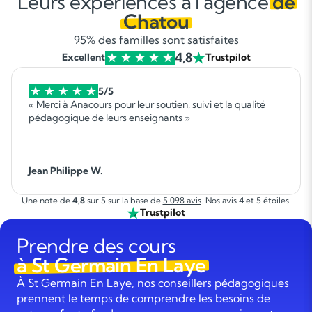
Leurs expériences à l'agence
de
Chatou
95% des familles sont satisfaites
4,8
Excellent
Trustpilot
5/5
« Merci à Anacours pour leur soutien, suivi et la qualité
pédagogique de leurs enseignants »
Jean Philippe W.
Une note de
4,8
sur 5 sur la base de
5 098 avis
. Nos avis 4 et 5 étoiles.
Trustpilot
Prendre des cours
à St Germain En Laye
À St Germain En Laye, nos conseillers pédagogiques
prennent le temps de comprendre les besoins de