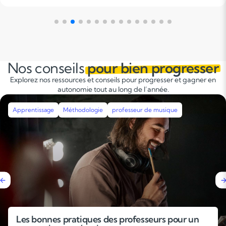
fs et
ologie
 et
réussite
Nos conseils
pour bien progresser
timisant
Explorez nos ressources et conseils pour progresser et gagner en
autonomie tout au long de l’année.
dologie
professeur de musique
Apprentissage
Mé
iques des professeurs pour un
Pourquoi faire