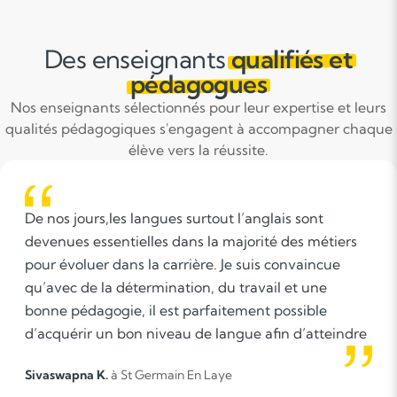
Des enseignants
qualifiés et
pédagogues
Nos enseignants sélectionnés pour leur expertise et leurs
qualités pédagogiques s'engagent à accompagner chaque
élève vers la réussite.
nt
Comprendre ce dont l'élève a besoin et l'a
métiers
progresser à sa manière est la meilleure v
ncue
réussite !
ne
le
tteindre
ompagne
Anne-Laure L.
à St Germain En Laye
és, une