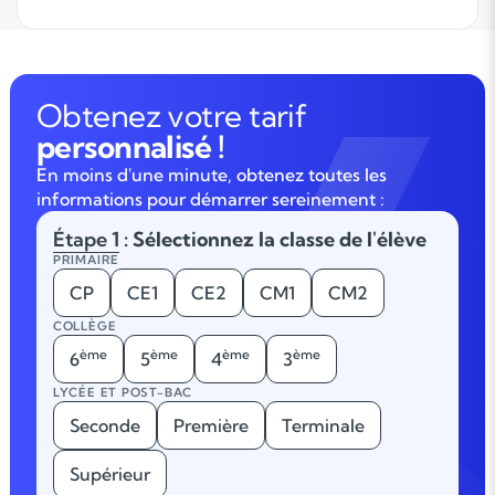
Obtenez votre tarif
personnalisé !
En moins d'une minute, obtenez toutes les
informations pour démarrer sereinement :
Étape 1
: Sélectionnez la classe de l'élève
PRIMAIRE
CP
CE1
CE2
CM1
CM2
COLLÈGE
ème
ème
ème
ème
6
5
4
3
LYCÉE ET POST-BAC
Seconde
Première
Terminale
Supérieur