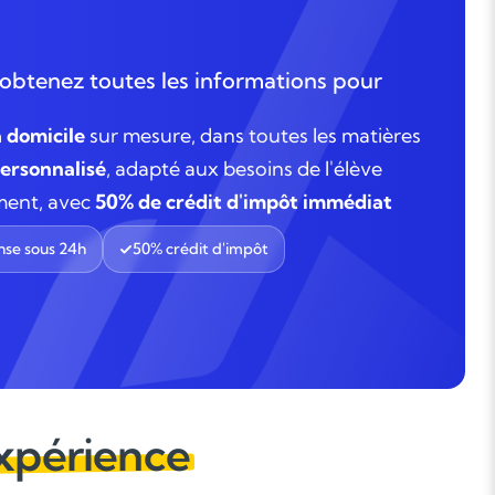
obtenez toutes les informations pour
à domicile
sur mesure, dans toutes les matières
rsonnalisé
, adapté aux besoins de l'élève
ment, avec
50% de crédit d'impôt immédiat
se sous 24h
50% crédit d'impôt
expérience