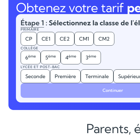
Obtenez votre tarif
pe
Étape 1
: Sélectionnez la classe de l'é
PRIMAIRE
CP
CE1
CE2
CM1
CM2
COLLÈGE
ème
ème
ème
ème
6
5
4
3
LYCÉE ET POST-BAC
Seconde
Première
Terminale
Supérieu
Continuer
Parents, é