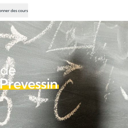
nner des cours
 de
 Prevessin