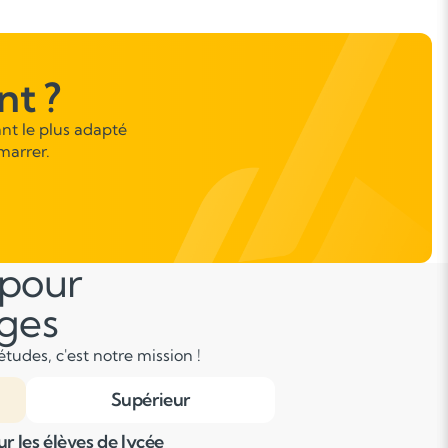
l’informatique.
t ?
nt le plus adapté
marrer.
 pour
âges
tudes, c'est notre mission !
Supérieur
r les élèves de lycée