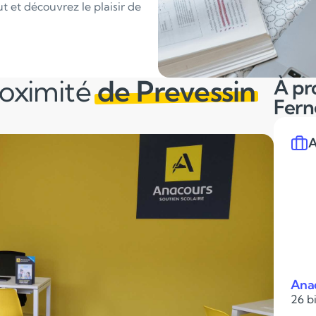
 et découvrez le plaisir de
roximité
de Prevessin
À pr
Fern
A
Anac
26 bi