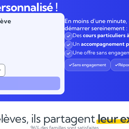
rsonnalisé !
lève
En moins d'une minute, 
démarrer sereinement :
Des
cours particuliers 
Un
accompagnement pe
Une offre sans engage
Sans engagement
Répon
r
lèves, ils partagent
leur 
96% des familles sont satisfaites