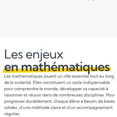
Les enjeux
en mathématiques
Les mathématiques jouent un rôle essentiel tout au long
de la scolarité. Elles constituent un socle indispensable
pour comprendre le monde, développer sa capacité à
Maîtriser tous les fondamentaux
raisonner et réussir dans de nombreuses disciplines. Pour
progresser durablement, chaque élève a besoin de bases
Calcul, géométrie, fractions et algèbre pour construire
solides, d’une méthode claire et d’un accompagnement
des bases solides.
régulier.