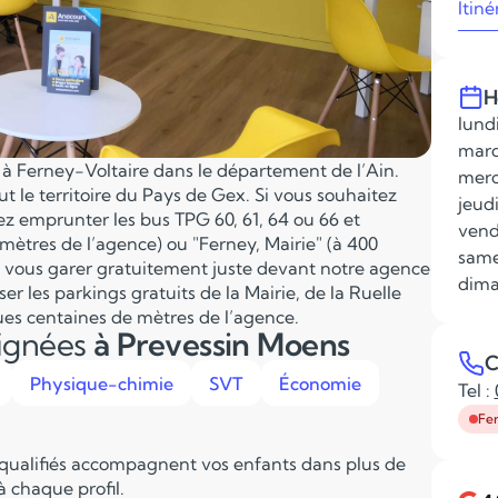
Itiné
H
lundi
mard
e à Ferney-Voltaire dans le département de l’Ain.
merc
ut le territoire du Pays de Gex. Si vous souhaitez
jeudi
z emprunter les bus TPG 60, 61, 64 ou 66 et
vend
 mètres de l’agence) ou "Ferney, Mairie" (à 400
same
z vous garer gratuitement juste devant notre agence
dima
ser les parkings gratuits de la Mairie, de la Ruelle
ques centaines de mètres de l’agence.
eignées
à Prevessin Moens
C
Physique-chimie
SVT
Économie
Tel :
Fe
 qualifiés accompagnent vos enfants dans plus de
 chaque profil.