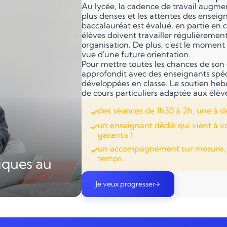
Au lycée, la cadence de travail augme
plus denses et les attentes des ensei
baccalauréat est évalué, en partie en c
élèves doivent travailler régulièremen
organisation. De plus, c'est le moment 
vue d'une future orientation.
Pour mettre toutes les chances de son 
approfondit avec des enseignants spéci
développées en classe. Le soutien he
de cours particuliers adaptée aux élèv
des séances de 1h30 à 2h, une à d
un enseignant dédié qui vient à v
garantis !
un accompagnement sur mesure, ad
temps.
iques au
Je veux progresser