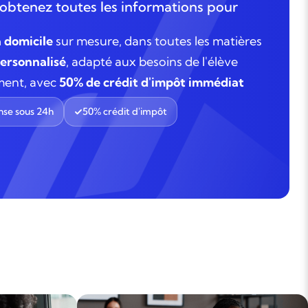
obtenez toutes les informations pour
à domicile
sur mesure, dans toutes les matières
rsonnalisé
, adapté aux besoins de l'élève
ment, avec
50% de crédit d'impôt immédiat
se sous 24h
50% crédit d'impôt