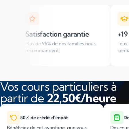
action garantie
+19 000 élèves suiv
6% de nos familles nous
Tous les ans, des familles 
ndent.
confiance
Vos cours particuliers à
partir de
22,50€/heure
50% de crédit d'impôt
De
Bénéficiez de cet avantage, que vous
Des cour