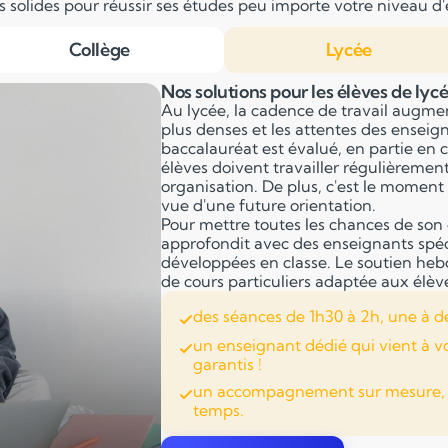
solides pour réussir ses études peu importe votre niveau d'é
Collège
Lycée
Nos solutions pour les élèves de lyc
Au lycée, la cadence de travail augme
plus denses et les attentes des ensei
baccalauréat est évalué, en partie en c
élèves doivent travailler régulièremen
organisation. De plus, c'est le moment 
vue d'une future orientation.
Pour mettre toutes les chances de son 
approfondit avec des enseignants spéci
développées en classe. Le soutien he
de cours particuliers adaptée aux élèv
des séances de 1h30 à 2h, une à d
un enseignant dédié qui vient à v
garantis !
un accompagnement sur mesure, ad
temps.