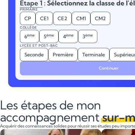
Étape 1
: Sélectionnez la classe de l'é
PRIMAIRE
CP
CE1
CE2
CM1
CM2
COLLÈGE
ème
ème
ème
ème
6
5
4
3
LYCÉE ET POST-BAC
Seconde
Première
Terminale
Supérieu
Continuer
Les étapes de mon
accompagnement
sur-m
Acquérir des connaissances solides pour réussir ses études peu importe 