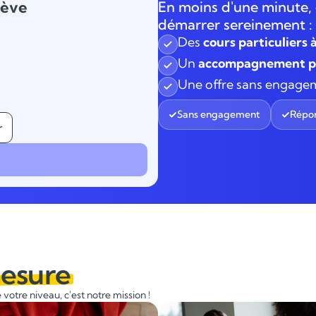
lève
En moins d'une minute, 
Cours de musique
démarrer sereinement :
Des
cours particuliers 
Les deux
Un
accompagnement pe
Une offre sans engage
Sans engagement
Répon
r
esure
votre niveau, c'est notre mission !