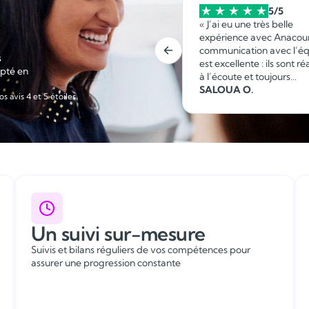
5/5
5/5
« En tant qu'enseignante à
« J’ai eu une très belle
Anacours , j'apprécie d'avoir le
expérience avec Anacour
choix des cours que l'on peut
communication avec l’é
s
apporter. »
est excellente : ils sont ré
apté en
à l’écoute et toujours
Murielle P.
disponibles en cas de bes
SALOUA O.
os avis 4 et 5 étoiles.
Les opportunités de pre
charge de nouveaux élè
sont fréquentes et prop
en fonction de mes
disponibilités, ce qui pe
d’organiser facilement s
emploi du temps. C’est 
collaboration sérieuse, fl
et agréable que je
recommande sans hésitat
Un suivi sur-mesure
Suivis et bilans réguliers de vos compétences pour
assurer une progression constante