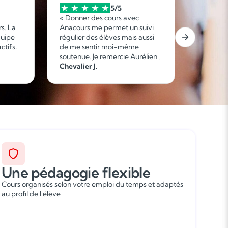
5/5
« Donner des cours avec
« Je sui
s. La
Anacours me permet un suivi
Anacour
quipe
régulier des élèves mais aussi
2025. Je 
actifs,
de me sentir moi-même
mon exp
soutenue. Je remercie Aurélien
professi
oin.
de l'agence de Ferney Voltaire
Chevalier J.
Les resp
Nora N.
ndre en
pour son professionnalisme et
pédagog
ves
sa disponibilité ! »
Tamara s
osées
l’écoute 
recomm
rmet
Anacours
on
qu’ensei
une
que fami
exible
ion. »
Une pédagogie flexible
Cours organisés selon votre emploi du temps et adaptés
au profil de l'élève