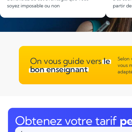
soyez imposable ou non
partir d
On vous guide vers
le
Selon 
vous m
bon enseignant
adapté
Obtenez votre tarif
pe