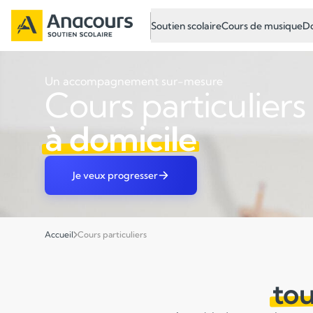
Soutien scolaire
Cours de musique
Do
Un accompagnement sur-mesure
Cours particuliers
à domicile
Je veux progresser
Accueil
Cours particuliers
tou