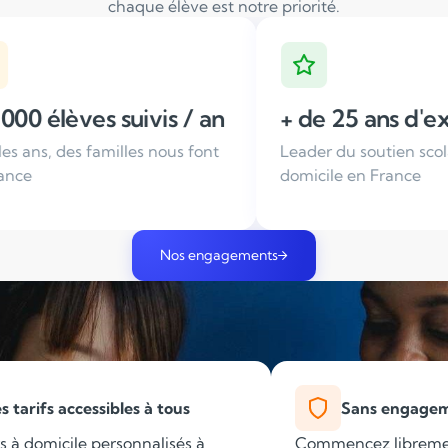
chaque élève est notre priorité.
is / an
+ de 25 ans d'expérience
nous font
Leader du soutien scolaire à
T
domicile en France
s
Nos engagements
s tarifs accessibles à tous
Sans engage
s à domicile personnalisés à
Commencez libremen