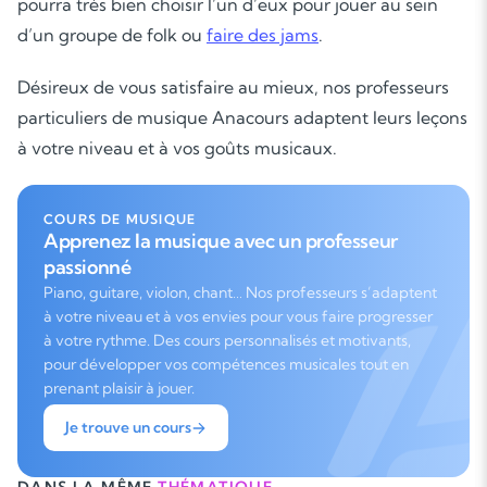
pourra très bien choisir l’un d’eux pour jouer au sein
d’un groupe de folk ou
faire des jams
.
Désireux de vous satisfaire au mieux, nos professeurs
particuliers de musique Anacours adaptent leurs leçons
à votre niveau et à vos goûts musicaux.
COURS DE MUSIQUE
Apprenez la musique avec un professeur
passionné
Piano, guitare, violon, chant… Nos professeurs s’adaptent
à votre niveau et à vos envies pour vous faire progresser
à votre rythme. Des cours personnalisés et motivants,
pour développer vos compétences musicales tout en
prenant plaisir à jouer.
Je trouve un cours