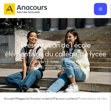
Présentation de l’école
élémentaire, du collège, du lycée
Collège
Lycée
Primaire
Par Pierre Laurent · 4 min de lecture
Accueil
Magazine
Soutien scolaire
Parcours scolaire
Présentation de l’école