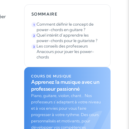
SOMMAIRE
éer
Comment définir le concept de
1
power-chords en guitare ?
Quel intérêt d’apprendre les
2
power-chords pour le guitariste ?
Les conseils des professeurs
3
Anacours pour jouer les power-
chords
COURS DE MUSIQUE
Apprenez la musique avec un
professeur passionné
Piano, guitare, violon, chant… Nos
professeurs s’adaptent à votre niveau
et à vos envies pour vous faire
progresser à votre rythme. Des cours
personnalisés et motivants, pour
développer vos compétences