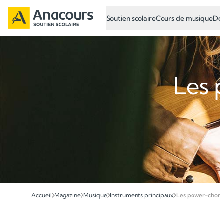
Soutien scolaire
Cours de musique
Do
Les 
Accueil
Magazine
Musique
Instruments principaux
Les power-chord