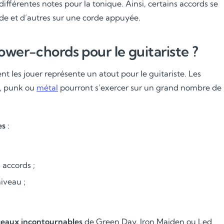
différentes notes pour la tonique. Ainsi, certains accords se
ide et d’autres sur une corde appuyée.
ower-chords pour le guitariste ?
les jouer représente un atout pour le guitariste. Les
k, punk ou
métal
pourront s’exercer sur un grand nombre de
Soutien scolaire
es
:
Cours de musique
 accords ;
Les deux
niveau ;
ceaux incontournables
de Green Day, Iron Maiden ou Led