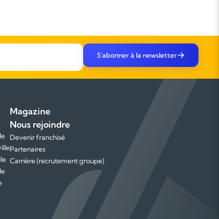
S'abonner à la newsletter
Magazine
Nous rejoindre
le
Devenir franchisé
ille
Partenaires
le
Carrière (recrutement groupe)
le
e