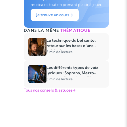
musicales tout en prenant plaisir à jouer.
Je trouve un cours
DANS LA MÊME
THÉMATIQUE
La technique du bel canto :
retour sur les bases d’une
méthode ancestrale
3 min de lecture
Les différents types de voix
lyriques : Soprano, Mezzo-
soprano, Contralto et Ténor
3 min de lecture
Tous nos conseils & astuces