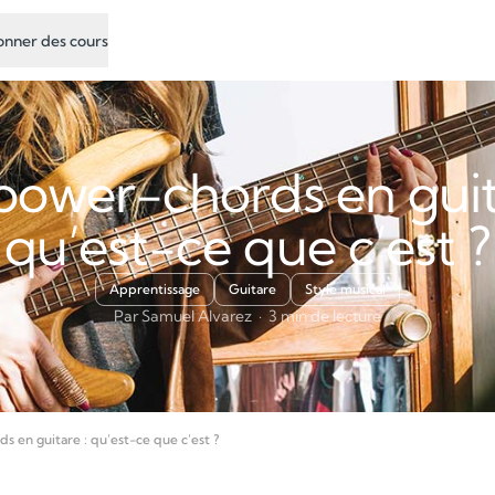
nner des cours
power-chords en guit
qu’est-ce que c’est ?
Apprentissage
Guitare
Style musical
Par Samuel Alvarez · 3 min de lecture
s en guitare : qu’est-ce que c’est ?