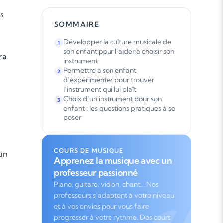
ns
SOMMAIRE
Développer la culture musicale de
1
son enfant pour l’aider à choisir son
ra
instrument
Permettre à son enfant
2
d’expérimenter pour trouver
l’instrument qui lui plaît
Choix d’un instrument pour son
3
enfant : les questions pratiques à se
poser
COURS DE MUSIQUE
’un
Apprenez la musique avec un
professeur passionné
Piano, guitare, violon, chant… Nos
professeurs s’adaptent à votre niveau
et à vos envies pour vous faire
progresser à votre rythme. Des cours