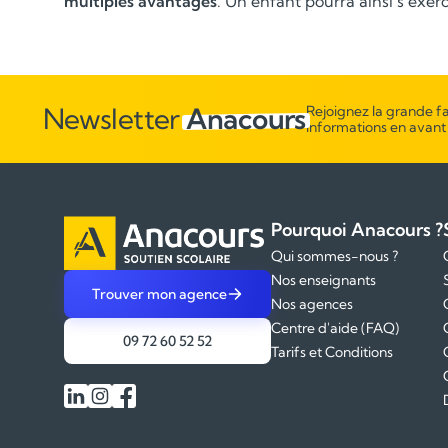
multiples avantages
. Un enfant pourra ainsi s’exer
Newsletter
Anacours
Rejoignez la grande fa
informations en avant
Pourquoi Anacours ?
Qui sommes-nous ?
Nos enseignants
Trouver mon agence
Nos agences
Centre d'aide (FAQ)
09 72 60 52 52
Tarifs et Conditions