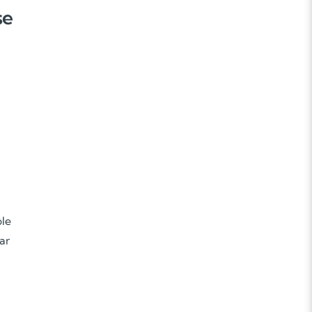
se
ple
ar