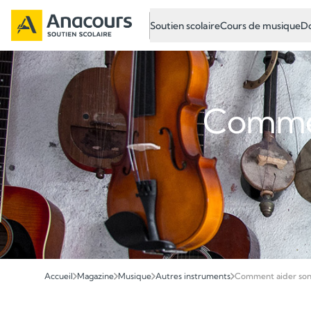
Soutien scolaire
Cours de musique
Do
Commen
Accueil
Magazine
Musique
Autres instruments
Comment aider son e