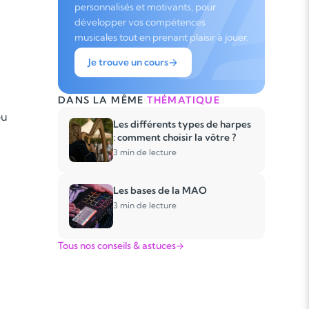
personnalisés et motivants, pour
développer vos compétences
musicales tout en prenant plaisir à jouer.
Je trouve un cours
DANS LA MÊME
THÉMATIQUE
eu
Les différents types de harpes
: comment choisir la vôtre ?
3 min de lecture
Les bases de la MAO
3 min de lecture
Tous nos conseils & astuces