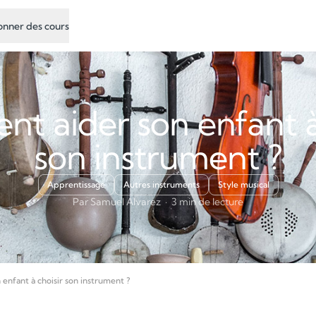
nner des cours
t aider son enfant à 
son instrument ?
Apprentissage
Autres instruments
Style musical
Par Samuel Alvarez · 3 min de lecture
nfant à choisir son instrument ?