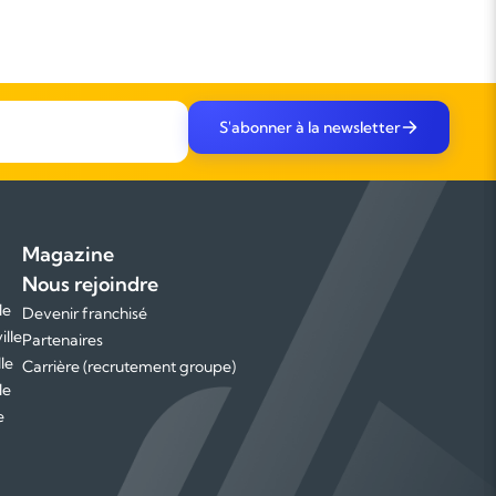
S'abonner à la newsletter
Magazine
Nous rejoindre
le
Devenir franchisé
ille
Partenaires
le
Carrière (recrutement groupe)
le
e