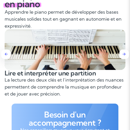
en piano
Apprendre le piano permet de développer des bases
musicales solides tout en gagnant en autonomie et en
expressivité.
interpréter une partition
Développ
indépen
des deux clés et l’interprétation des nuances
Le piano so
t de comprendre la musique en profondeur
demande une
 avec précision.
progresser 
Besoin d'un
accompagnement ?