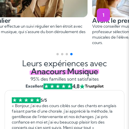
1
Avant le premier cours
Pen
er
Votre conseiller musique vous met en relation avec un
Ce 1
professeur sélectionné, en fonction des besoins et aspirations
besoi
musicales de l'élève, afin de convenir d'une date de premier
progr
cours.
gagna
Leurs expériences avec
Anacours Musique
95% des familles sont satisfaites
4,8
Excellent
Trustpilot
5/5
« Bonjour, j'ai eu des cours ciblés sur des chants en anglais
faisant partie d'une chorale. j'ai apprécié la méthode, la
gentillesse de l'intervenante et nos échanges. j'ai pris
confiance en moi et j'ai eu beaucoup plaisir lors des
concerts qui s'en sont suivis. Merci pour tout »