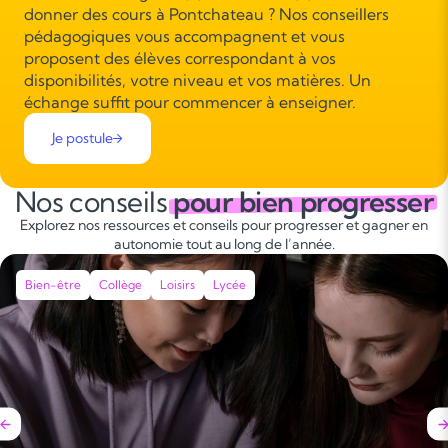
donner des cours à Pontchateau ? Nos conseillers
pédagogiques vous accompagnent et vous
proposent des élèves correspondant à vos
disponibilités, votre niveau et vos matières. Un
échange suffit pour commencer à enseigner.
Je postule
Nos conseils
pour bien progresser
Explorez nos ressources et conseils pour progresser et gagner en
autonomie tout au long de l’année.
Bien-être
Collège
Loisirs
Lycée