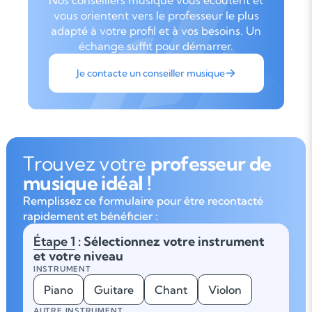
Nos conseillers musique vous écoutent et
vous orientent vers le professeur le plus
adapté à votre profil et à vos besoins. Un
échange suffit pour démarrer.
Je contacte un conseiller musique
Trouvez votre
professeur de
musique idéal !
Remplissez ce formulaire pour être recontacté
rapidement et bénéficier :
Étape 1
: Sélectionnez votre instrument
et votre niveau
INSTRUMENT
Piano
Guitare
Chant
Violon
AUTRE INSTRUMENT