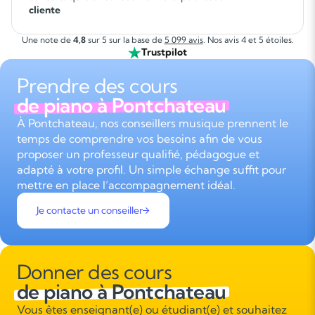
cliente
Une note de
4,8
sur 5 sur la base de
5 099 avis
. Nos avis 4 et 5 étoiles.
Trustpilot
Prendre des cours
de piano à Pontchateau
À Pontchateau, nos conseillers musique prennent le
temps de comprendre vos besoins afin de vous
proposer un professeur qualifié, pédagogue et
adapté à votre profil. Un simple échange suffit pour
mettre en place l’accompagnement idéal.
Je contacte un conseiller
Donner des cours
de piano à Pontchateau
Vous êtes enseignant(e) ou étudiant(e) et souhaitez