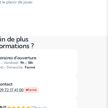
le plaisir de jouer.
in de plus
formations ?
oraires d'ouverture
 – Vendredi :
9h – 18h
di – Dimanche :
Fermé
ontact
09 72 17 41 00
Fermé
,8/5
(716 avis)