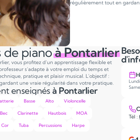
régulièrement tout en gardant 
s de piano
à Pontarlier
Beso
d'in
lier, vous profitez d’un apprentissage flexible et
professeur s’adapte à votre emploi du temps et
H
hnique, pratique et plaisir musical. L’objectif :
Lundi
gardant une vraie régularité dans votre pratique.
Same
ent enseignés
à Pontarlier
atterie
Basse
Alto
Violoncelle
C
 Bec
Clarinette
Hautbois
MOA
Tél :
Cor
Tuba
Percussions
Harpe
4