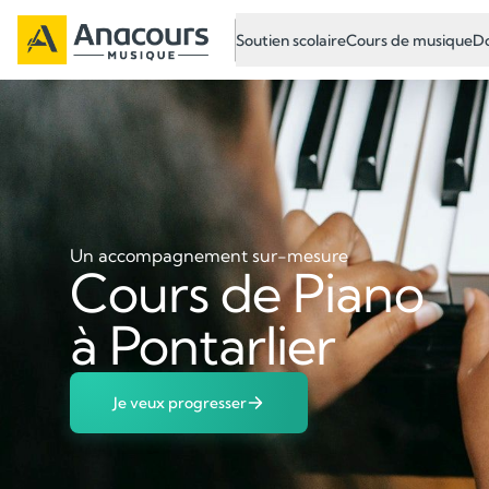
Soutien scolaire
Cours de musique
Do
Un accompagnement sur-mesure
Cours de Piano
à Pontarlier
Je veux progresser