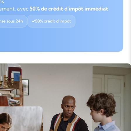
ns
gement, avec
50% de crédit d'impôt immédiat
se sous 24h
50% crédit d'impôt