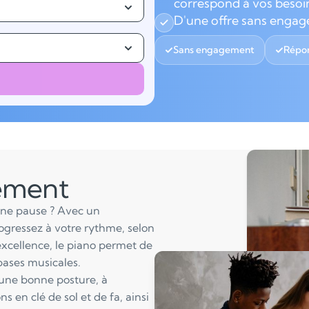
correspond à vos besoi
D'une offre sans enga
Sans engagement
Répon
lement
une pause ? Avec un
ogressez à votre rythme, selon
excellence, le piano permet de
bases musicales.
 une bonne posture, à
s en clé de sol et de fa, ainsi