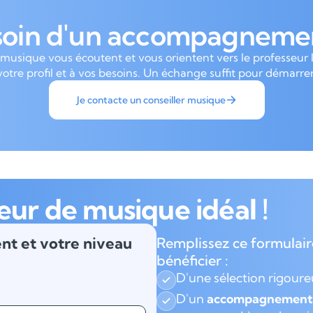
soin d'un accompagnemen
 musique vous écoutent et vous orientent vers le professeur 
votre profil et à vos besoins. Un échange suffit pour démarrer
Je contacte un conseiller musique
eur de musique idéal !
nt et votre niveau
Remplissez ce formulair
bénéficier :
D'une sélection rigour
D'un
accompagnement 