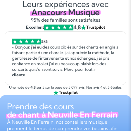
Leurs expériences avec
Anacours Musique
95% des familles sont satisfaites
4,8
Excellent
Trustpilot
5/5
« Bonjour, j'ai eu des cours ciblés sur des chants en anglais
faisant partie d'une chorale. j'ai apprécié la méthode, la
gentillesse de l'intervenante et nos échanges. j'ai pris
confiance en moi et j'ai eu beaucoup plaisir lors des
concerts qui s'en sont suivis. Merci pour tout »
cliente
Une note de
4,8
sur 5 sur la base de
5 099 avis
. Nos avis 4 et 5 étoiles.
Trustpilot
Prendre des cours
de chant à Neuville En Ferrain
À Neuville En Ferrain, nos conseillers musique
prennent le temps de comprendre vos besoins afin