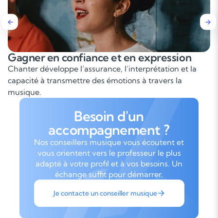
Gagner en confiance et en expression
C
Chanter développe l’assurance, l’interprétation et la
Le
capacité à transmettre des émotions à travers la
c
musique.
Besoin d'un
accompagnement ?
Nos conseillers musique vous écoutent et
vous orientent vers le professeur le plus
adapté à votre profil et à vos besoins. Un
échange suffit pour démarrer.
Je contacte un conseiller musique