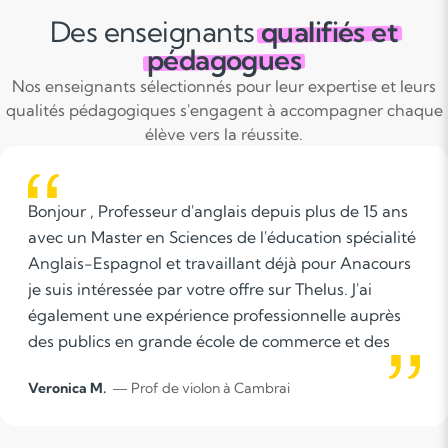
Des enseignants
qualifiés et
pédagogues
Nos enseignants sélectionnés pour leur expertise et leurs
qualités pédagogiques s'engagent à accompagner chaque
élève vers la réussite.
ur , Professeur d'anglais depuis plus de 15 ans
Eco
un Master en Sciences de l'éducation spécialité
bon
is-Espagnol et travaillant déjà pour Anacours
d'a
s intéressée par votre offre sur Thelus. J'ai
ment une expérience professionnelle auprès
ublics en grande école de commerce et des
s d'universités. Je suis native anglophone. Je
ca M.
— Prof de violon à Cambrai
Sylv
prie de bien vouloir prendre en compte ma
dature. Bien cordialement, Veronica Molet ESL
er