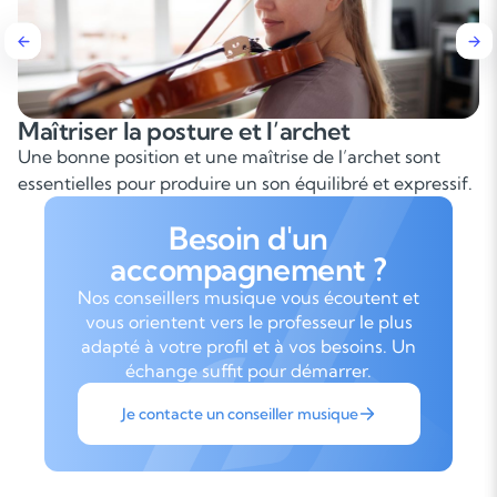
îtriser la posture et l’archet
Tra
 bonne position et une maîtrise de l’archet sont
Sans
entielles pour produire un son équilibré et expressif.
pour
Besoin d'un
accompagnement ?
Nos conseillers musique vous écoutent et
vous orientent vers le professeur le plus
adapté à votre profil et à vos besoins. Un
échange suffit pour démarrer.
Je contacte un conseiller musique