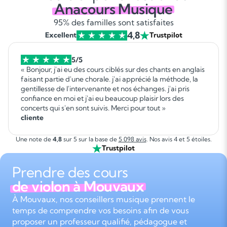
Anacours Musique
95% des familles sont satisfaites
4,8
Excellent
Trustpilot
5/5
« Bonjour, j'ai eu des cours ciblés sur des chants en anglais
faisant partie d'une chorale. j'ai apprécié la méthode, la
gentillesse de l'intervenante et nos échanges. j'ai pris
confiance en moi et j'ai eu beaucoup plaisir lors des
concerts qui s'en sont suivis. Merci pour tout »
cliente
Une note de
4,8
sur 5 sur la base de
5 098 avis
. Nos avis 4 et 5 étoiles.
Trustpilot
Prendre des cours
de violon à Mouvaux
À Mouvaux, nos conseillers musique prennent le
temps de comprendre vos besoins afin de vous
proposer un professeur qualifié, pédagogue et