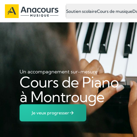
Soutien scolaire
Cours de musique
Do
Un accompagnement sur-mesure
Cours de Piano
à Montrouge
Je veux progresser