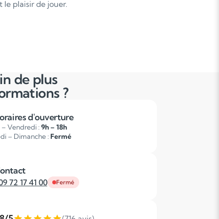
le plaisir de jouer.
in de plus
formations ?
oraires d'ouverture
 – Vendredi :
9h – 18h
di – Dimanche :
Fermé
ontact
09 72 17 41 00
Fermé
,8/5
(716 avis)