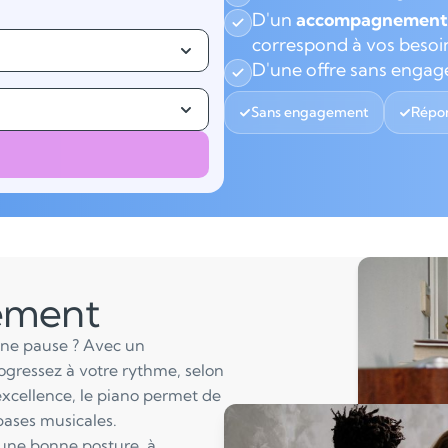
D'un
accompagnement 
correspond à vos besoi
D'une offre sans enga
Sans engagement
Répon
lement
une pause ? Avec un
ogressez à votre rythme, selon
excellence, le piano permet de
bases musicales.
 une bonne posture, à