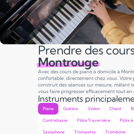
Prendre des cour
Montrouge
Avec des cours de piano à domicile à Montr
confortable, directement chez vous. Votre 
construit des séances sur mesure, mêlant tec
vous faire progresser efficacement tout en 
Instruments principalem
Piano
Guitare
Violon
Chant
B
Contrebasse
Flûte Traversière
Flûte à
Saxophone
Trompette
Trombone