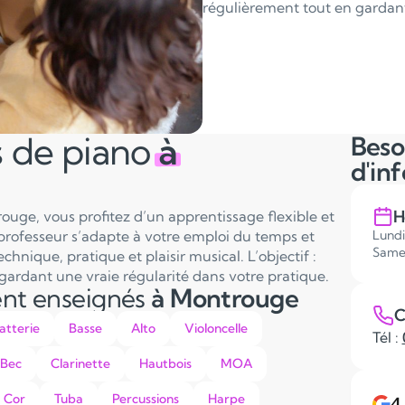
régulièrement tout en gardant 
s de piano
à
Beso
d'in
H
ouge, vous profitez d’un apprentissage flexible et
professeur s’adapte à votre emploi du temps et
Lundi
Same
hnique, pratique et plaisir musical. L’objectif :
gardant une vraie régularité dans votre pratique.
ent enseignés
à Montrouge
C
atterie
Basse
Alto
Violoncelle
Tél :
 Bec
Clarinette
Hautbois
MOA
Cor
Tuba
Percussions
Harpe
4