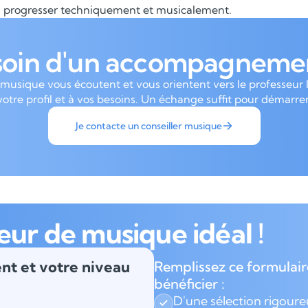
progresser techniquement et musicalement.
soin d'un accompagnemen
 musique vous écoutent et vous orientent vers le professeur 
votre profil et à vos besoins. Un échange suffit pour démarrer
Je contacte un conseiller musique
eur de musique idéal !
nt et votre niveau
Remplissez ce formulair
bénéficier :
D'une sélection rigour