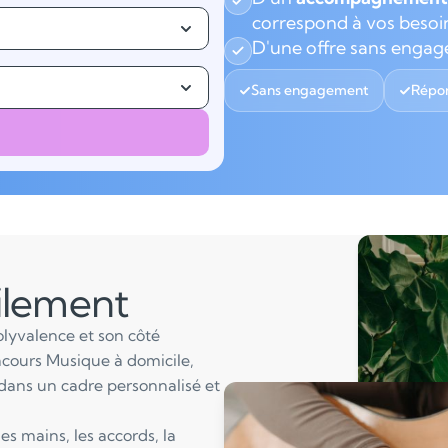
correspond à vos besoi
D'une offre sans enga
Sans engagement
Répon
ilement
polyvalence et son côté
cours Musique à domicile,
dans un cadre personnalisé et
es mains, les accords, la