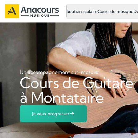
Soutien scolaire
Cours de musique
Do
Un accompagnement sur-mesure
Cours de Guitare
à Montataire
Je veux progresser