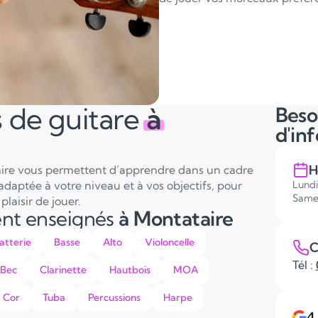
 de guitare
à
Beso
d'in
H
taire vous permettent d’apprendre dans un cadre
adaptée à votre niveau et à vos objectifs, pour
Lundi
Same
laisir de jouer.
ent enseignés
à Montataire
atterie
Basse
Alto
Violoncelle
C
Tél :
 Bec
Clarinette
Hautbois
MOA
Cor
Tuba
Percussions
Harpe
4