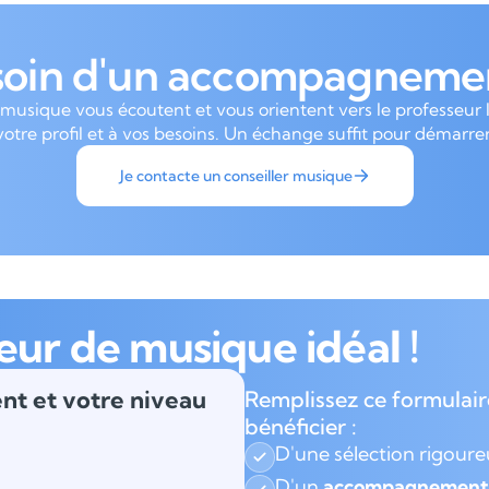
soin d'un accompagnemen
 musique vous écoutent et vous orientent vers le professeur 
votre profil et à vos besoins. Un échange suffit pour démarrer
Je contacte un conseiller musique
eur de musique idéal !
nt et votre niveau
Remplissez ce formulair
bénéficier :
D'une sélection rigour
D'un
accompagnement 