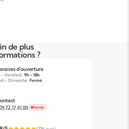
in de plus
formations ?
oraires d'ouverture
 – Vendredi :
9h – 18h
di – Dimanche :
Fermé
ontact
09 72 17 41 00
Fermé
,8/5
(716 avis)