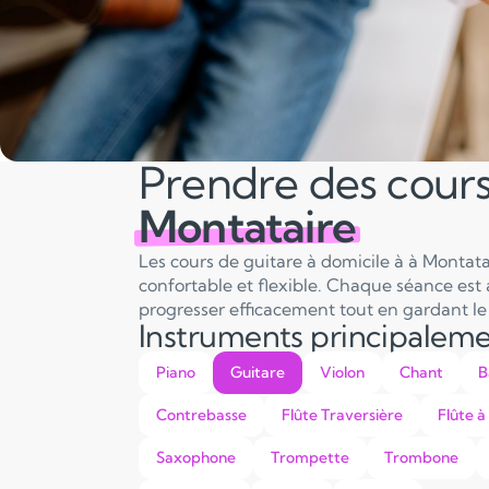
Prendre des cours
Montataire
Les cours de guitare à domicile à à Monta
confortable et flexible. Chaque séance est 
progresser efficacement tout en gardant le p
Instruments principalem
Piano
Guitare
Violon
Chant
B
Contrebasse
Flûte Traversière
Flûte à
Saxophone
Trompette
Trombone