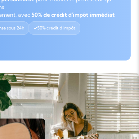
ns
gement, avec
50% de crédit d'impôt immédiat
se sous 24h
50% crédit d'impôt