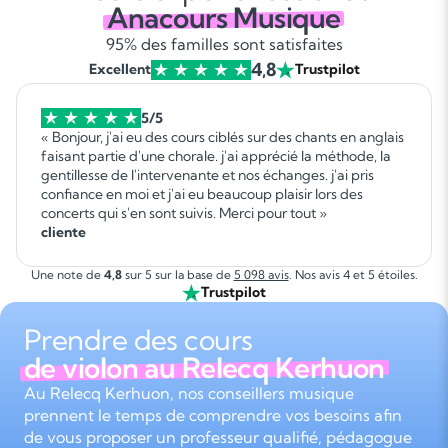
Anacours Musique
95% des familles sont satisfaites
4,8
Excellent
Trustpilot
5/5
« Bonjour, j'ai eu des cours ciblés sur des chants en anglais
faisant partie d'une chorale. j'ai apprécié la méthode, la
gentillesse de l'intervenante et nos échanges. j'ai pris
confiance en moi et j'ai eu beaucoup plaisir lors des
concerts qui s'en sont suivis. Merci pour tout »
cliente
Une note de
4,8
sur 5 sur la base de
5 098 avis
. Nos avis 4 et 5 étoiles.
Trustpilot
Prendre des cours
de violon au Relecq Kerhuon
Au Relecq Kerhuon, nos conseillers musique
prennent le temps de comprendre vos besoins afin
de vous proposer un professeur qualifié, pédagogue