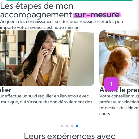
Les étapes de mon
accompagnement
sur-mesure
Acquérir des connaissances solides pour réussir ses études peu
importe votre niveau, c'est notre mission !
1
régulier
Avant le 
esseur effectue un suivi régulier en lien étroit avec
Votre conseille
eiller musique, qui s'assure du bon déroulement des
professeur séle
musicales de l'
cours.
Leurs expériences avec