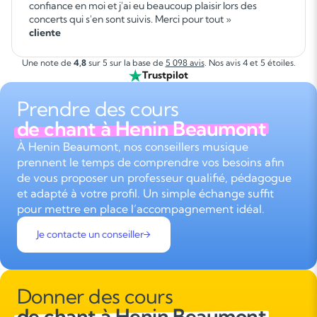
confiance en moi et j'ai eu beaucoup plaisir lors des
concerts qui s'en sont suivis. Merci pour tout »
cliente
Une note de
4,8
sur 5 sur la base de
5 098 avis
. Nos avis 4 et 5 étoiles.
Trustpilot
Prendre des cours
de chant à Henin Beaumont
À Henin Beaumont, nos conseillers musique
prennent le temps de comprendre vos besoins afin
de vous proposer un professeur qualifié, pédagogue
et adapté à votre profil. Un simple échange suffit
pour mettre en place l’accompagnement idéal.
Je contacte un conseiller
Donner des cours
de chant à Henin Beaumont