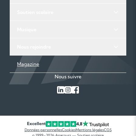
Soutien scolaire
Musique
Nous rejoindre
Magazine
Nous suivre
Excellent
4,8
Données personnelles
Cookies
Mentions légales
CGS
© 1999–2026 Anacours — Soutien scolaire