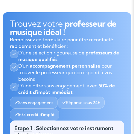
Trouvez votre
professeur de
musique idéal !
Remplissez ce formulaire pour être recontacté
rapidement et bénéficier :
D'une sélection rigoureuse de
professeurs de
musique qualifiés
D'un
accompagnement personnalisé
pour
trouver le professeur qui correspond à vos
besoins
D'une offre sans engagement, avec
50% de
crédit d'impôt immédiat
Sans engagement
Réponse sous 24h
50% crédit d'impôt
Étape 1
: Sélectionnez votre instrument