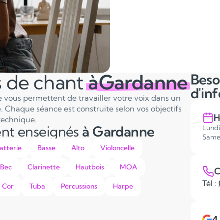
s de chant
à
Gardanne
Beso
d'in
 vous permettent de travailler votre voix dans un
 Chaque séance est construite selon vos objectifs
H
technique.
ent enseignés
à Gardanne
Lundi
Same
atterie
Basse
Alto
Violoncelle
 Bec
Clarinette
Hautbois
MOA
C
Tél :
Cor
Tuba
Percussions
Harpe
4