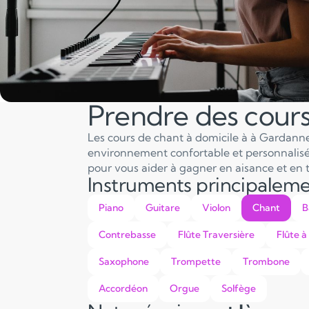
Prendre des cour
Les cours de chant à domicile à à Gardanne
environnement confortable et personnalisé.
pour vous aider à gagner en aisance et en 
Instruments principalem
Piano
Guitare
Violon
Chant
B
Contrebasse
Flûte Traversière
Flûte à
Saxophone
Trompette
Trombone
Accordéon
Orgue
Solfège