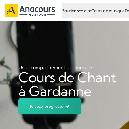
Soutien scolaire
Cours de musique
Do
Un accompagnement sur-mesure
Cours de Chant
à Gardanne
Je veux progresser