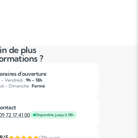
in de plus
formations ?
oraires d'ouverture
 – Vendredi :
9h – 18h
di – Dimanche :
Fermé
ontact
09 72 17 41 00
Disponible jusqu'à 18h
,8/5
(716 avis)