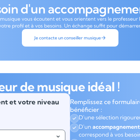
soin d'un accompagnemen
 musique vous écoutent et vous orientent vers le professeur 
votre profil et à vos besoins. Un échange suffit pour démarrer
Je contacte un conseiller musique
eur de musique idéal !
nt et votre niveau
Remplissez ce formulair
bénéficier :
D'une sélection rigour
D'un
accompagnement 
correspond à vos besoi