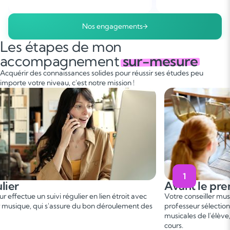
Nos engagements
Les étapes de mon
accompagnement
sur-mesure
Acquérir des connaissances solides pour réussir ses études peu
importe votre niveau, c'est notre mission !
2
 le premier cours
Pendant 
er
seiller musique vous met en relation avec un
Ce 1
cours pe
r sélectionné, en fonction des besoins et aspirations
besoins. On fix
 de l'élève, afin de convenir d'une date de premier
programme ada
gagnant !