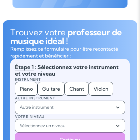
Trouvez votre
professeur de
musique idéal !
Remplissez ce formulaire pour être recontacté
rapidement et bénéficier :
Étape 1
: Sélectionnez votre instrument
et votre niveau
INSTRUMENT
Piano
Guitare
Chant
Violon
AUTRE INSTRUMENT
Autre instrument
VOTRE NIVEAU
Sélectionnez un niveau
Continuer