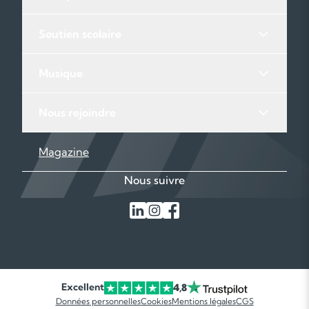
Soutien scolaire
Musique
Nous rejoindre
Magazine
Nous suivre
Excellent
4,8
Données personnelles
Cookies
Mentions légales
CGS