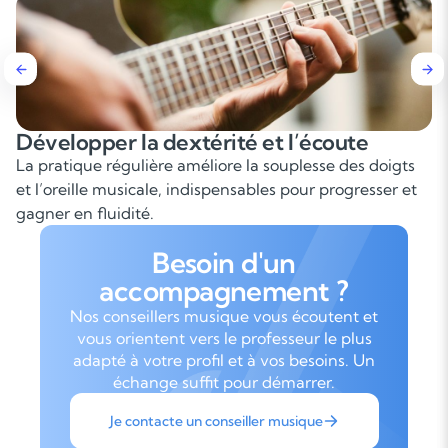
dextérité et l’écoute
Maîtriser les a
re améliore la souplesse des doigts
Apprendre à enchaîne
e, indispensables pour progresser et
est essentiel pour a
en groupe.
Besoin d'un
accompagnement ?
Nos conseillers musique vous écoutent et
vous orientent vers le professeur le plus
adapté à votre profil et à vos besoins. Un
échange suffit pour démarrer.
Je contacte un conseiller musique