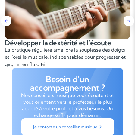
opper la dextérité et l’écoute
Maîtri
tique régulière améliore la souplesse des doigts
Apprend
eille musicale, indispensables pour progresser et
est ess
en fluidité.
en grou
Besoin d'un
accompagnement ?
Nos conseillers musique vous écoutent et
vous orientent vers le professeur le plus
adapté à votre profil et à vos besoins. Un
échange suffit pour démarrer.
Je contacte un conseiller musique