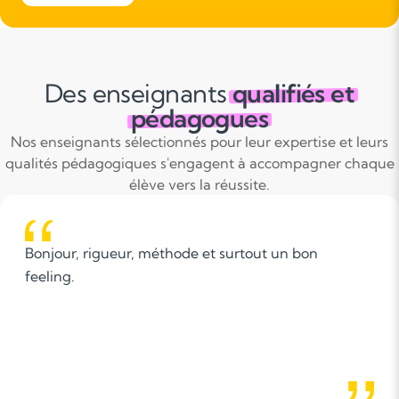
Des enseignants
qualifiés et
pédagogues
Nos enseignants sélectionnés pour leur expertise et leurs
qualités pédagogiques s'engagent à accompagner chaque
élève vers la réussite.
ur, rigueur, méthode et surtout un bon
L'a
g.
de 
dif
l'é
L'e
pro
ava