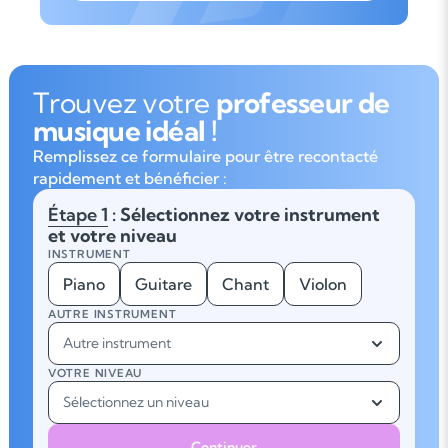
Trouvez votre
professeur de
musique idéal !
Remplissez ce formulaire pour être recontacté
rapidement et bénéficier :
Étape 1
: Sélectionnez votre instrument
et votre niveau
INSTRUMENT
Piano
Guitare
Chant
Violon
AUTRE INSTRUMENT
Autre instrument
VOTRE NIVEAU
Sélectionnez un niveau
Continuer