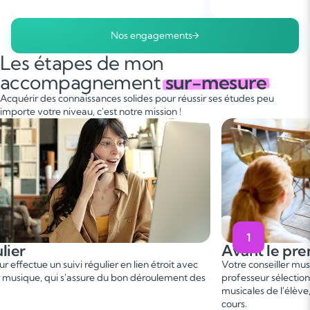
Nos engagements
Les étapes de mon
accompagnement
sur-mesure
Acquérir des connaissances solides pour réussir ses études peu
importe votre niveau, c'est notre mission !
1
Avant le premier cours
Votre conseiller musique vous met en relation avec un
C
s
professeur sélectionné, en fonction des besoins et aspirations
b
musicales de l'élève, afin de convenir d'une date de premier
p
cours.
g