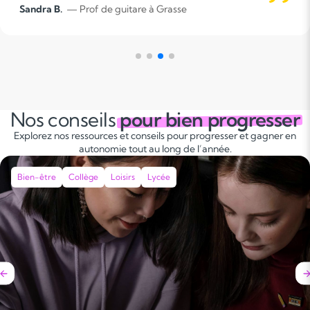
 B.
— Prof de guitare à Grasse
ISA
L'a
mai
mêm
L'a
dif
app
Nos conseils
pour bien progresser
Explorez nos ressources et conseils pour progresser et gagner en
autonomie tout au long de l’année.
Bien-être
Collège
Loisirs
Lycée