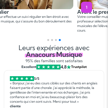
1
lier
Avant le pre
r effectue un suivi régulier en lien étroit avec
Votre conseiller mu
er musique, qui s'assure du bon déroulement des
professeur sélection
musicales de l'élève
cours.
Leurs expériences avec
Anacours Musique
95% des familles sont satisfaites
4,8
Excellent
Trustpilot
5/5
« Bonjour, j'ai eu des cours ciblés sur des chants en anglais
faisant partie d'une chorale. j'ai apprécié la méthode, la
gentillesse de l'intervenante et nos échanges. j'ai pris
confiance en moi et j'ai eu beaucoup plaisir lors des
concerts qui s'en sont suivis. Merci pour tout »
cliente