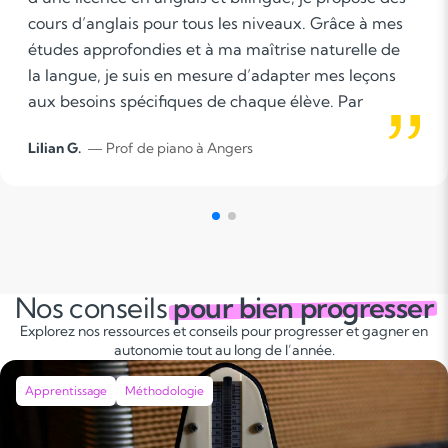
cours d’anglais pour tous les niveaux. Grâce à mes
études approfondies et à ma maîtrise naturelle de
la langue, je suis en mesure d’adapter mes leçons
aux besoins spécifiques de chaque élève. Par
ailleurs, en tant que professeur particulier de
Lilian G.
— Prof de piano à Angers
dessin, j’ai eu l’opportunité d’accompagner de
nombreux jeunes dans leur épanouissement
artistique. Cette expérience témoigne de mon
contact positif et de ma capacité à instaurer un
climat de confiance avec mes élèves, des atouts
essentiels pour un enseignement efficace. Que vous
Nos conseils
pour bien progresser
souhaitiez renforcer vos bases en anglais, travailler
Explorez nos ressources et conseils pour progresser et gagner en
sur des points précis, ou simplement pratiquer, je
autonomie tout au long de l’année.
suis là pour vous accompagner dans votre
apprentissage. Au plaisir de vous aider à
Apprentissage
Méthodologie
perfectionner votre anglais, Lilian GALDEANO