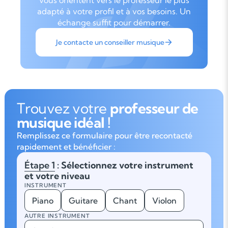
vous orientent vers le professeur le plus
adapté à votre profil et à vos besoins. Un
échange suffit pour démarrer.
Je contacte un conseiller musique
Trouvez votre
professeur de
musique idéal !
Remplissez ce formulaire pour être recontacté
rapidement et bénéficier :
Étape 1
: Sélectionnez votre instrument
et votre niveau
INSTRUMENT
Piano
Guitare
Chant
Violon
AUTRE INSTRUMENT