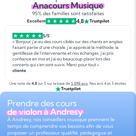
Anacours Musique
95% des familles sont satisfaites
4,8
Excellent
Trustpilot
5/5
« Bonjour, j'ai eu des cours ciblés sur des chants en anglais
faisant partie d'une chorale. j'ai apprécié la méthode, la
gentillesse de l'intervenante et nos échanges. j'ai pris
confiance en moi et j'ai eu beaucoup plaisir lors des
concerts qui s'en sont suivis. Merci pour tout »
cliente
Une note de
4,8
sur 5 sur la base de
5 098 avis
. Nos avis 4 et 5 étoiles.
Trustpilot
Prendre des cours
de violon à Andresy
À Andresy, nos conseillers musique prennent le
temps de comprendre vos besoins afin de vous
proposer un professeur qualifié, pédagogue et