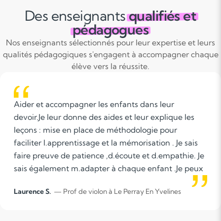
Des enseignants
qualifiés et
pédagogues
Nos enseignants sélectionnés pour leur expertise et leurs
qualités pédagogiques s'engagent à accompagner chaque
élève vers la réussite.
fants dans leur
Bien connaître l'enfant 
s et leur explique les
semble fondamental pour 
éthodologie pour
ce dont il a besoin.
a mémorisation . Je sais
écoute et d.empathie. Je
 chaque enfant .Je peux
l y en a et m.adapter pour
e Perray En Yvelines
Aurélie Q.
— Prof de violon 
et de supprimer les
idiennement auprès d.un
risés en primaire.