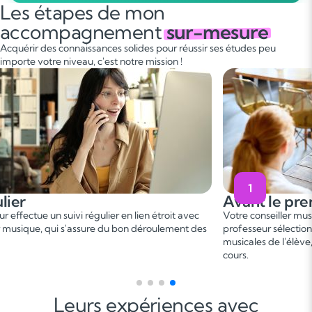
Les étapes de mon
accompagnement
sur-mesure
Acquérir des connaissances solides pour réussir ses études peu
importe votre niveau, c'est notre mission !
2
e premier cours
Pendant le
er
iller musique vous met en relation avec un
Ce 1
cours perm
sélectionné, en fonction des besoins et aspirations
besoins. On fixe 
e l'élève, afin de convenir d'une date de premier
programme adapt
gagnant !
Leurs expériences avec