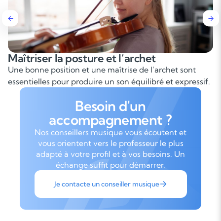
t l’archet
Travailler la justesse e
îtrise de l’archet sont
Sans repères visuels, le vio
 son équilibré et expressif.
pour jouer juste et comprendre
Besoin d'un
accompagnement ?
Nos conseillers musique vous écoutent et
vous orientent vers le professeur le plus
adapté à votre profil et à vos besoins. Un
échange suffit pour démarrer.
Je contacte un conseiller musique