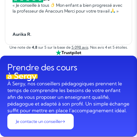
« Je conseille à tous
Mon enfant a bien progressé avec
la professeur de Anacours Merci pour votre travail
»
Aurika R.
Une note de
4,8
sur 5 sur la base de
5 098 avis
. Nos avis 4 et 5 étoiles.
Trustpilot
Prendre des cours
à Sergy
À Sergy, nos conseillers pédagogiques prennent le
temps de comprendre les besoins de votre enfant
afin de vous proposer un enseignant qualifié,
pédagogue et adapté à son profil. Un simple échange
suffit pour mettre en place l’accompagnement idéal.
Je contacte un conseiller