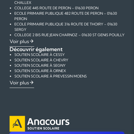
CHALLEX
COLLEGE 445 ROUTE DE PERON – 01630 PERON
ECOLE PRIMAIRE PUBLIQUE 482 ROUTE DE PERON – 01630
PERON
ECOLE PRIMAIRE PUBLIQUE 316 ROUTE DE THOIRY – 01630
SERGY
COLLEGE 2 BIS RUE JEAN CHARNOZ – 01630 ST GENIS POUILLY
ECOLE PRIMAIRE PUBLIQUE 61 RUE DU FIERNEY – 01630 ST
Voir plus
GENIS POUILLY
Découvrir également
ECOLE MATERNELLE PUBLIQUE 200 RUE JULES FERRY – 01630
SOUTIEN SCOLAIRE À CESSY
ST GENIS POUILLY
SOUTIEN SCOLAIRE À CHEVRY
ECOLE ELEMENTAIRE PUBLIQUE 2 RUE DES ECOLES – 01630 ST
SOUTIEN SCOLAIRE À SEGNY
GENIS POUILLY
SOUTIEN SCOLAIRE À ORNEX
ECOLE MATERNELLE PUBLIQUE RUE DES ECOLES – 01630 ST
SOUTIEN SCOLAIRE À PREVESSIN MOENS
GENIS POUILLY
SOUTIEN SCOLAIRE À DIVONNE LES BAINS
Voir plus
ECOLE ELEMENTAIRE PUBLIQUE 200 RUE JULES FERRY – 01630
SOUTIEN SCOLAIRE À GEX
ST GENIS POUILLY
SOUTIEN SCOLAIRE À ST GENIS POUILLY
ECOLE PRIMAIRE PUBLIQUE RUE CRÊTS – 01630 ST GENIS
SOUTIEN SCOLAIRE À FERNEY VOLTAIRE
POUILLY
ECOLE PRIMAIRE PUBLIQUE 166 RUE CHAMP DE FOIRE – 01630
ST JEAN DE GONVILLE
ECOLE MONTESSORI 51 RUE DE L'EGLISE – 01630 ST JEAN DE
GONVILLE