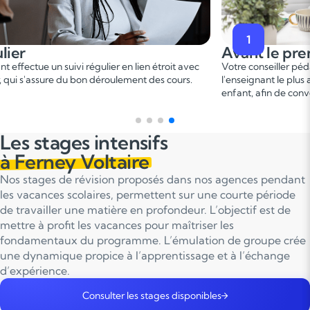
1
lier
Avant le pre
 effectue un suivi régulier en lien étroit avec
Votre conseiller péd
, qui s'assure du bon déroulement des cours.
l'enseignant le plus 
enfant, afin de conv
Les stages intensifs
à Ferney Voltaire
Nos stages de révision proposés dans nos agences pendant
les vacances scolaires, permettent sur une courte période
de travailler une matière en profondeur. L’objectif est de
mettre à profit les vacances pour maîtriser les
fondamentaux du programme. L’émulation de groupe crée
une dynamique propice à l’apprentissage et à l’échange
d’expérience.
Consulter les stages disponibles