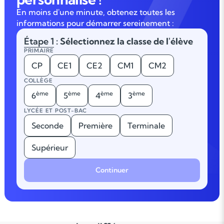
En moins d'une minute, obtenez toutes les
informations pour démarrer sereinement :
Étape 1
: Sélectionnez la classe de l'élève
PRIMAIRE
CP
CE1
CE2
CM1
CM2
COLLÈGE
ème
ème
ème
ème
6
5
4
3
LYCÉE ET POST-BAC
Seconde
Première
Terminale
Supérieur
Continuer