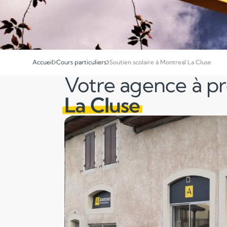
Accueil
Cours particuliers
Soutien scolaire à Montreal La Cluse
Votre agence à p
La Cluse