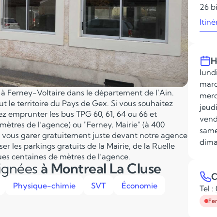
26 bi
Itiné
H
lundi
mard
e à Ferney-Voltaire dans le département de l’Ain.
merc
ut le territoire du Pays de Gex. Si vous souhaitez
jeudi
z emprunter les bus TPG 60, 61, 64 ou 66 et
vend
 mètres de l’agence) ou "Ferney, Mairie" (à 400
same
z vous garer gratuitement juste devant notre agence
dima
ser les parkings gratuits de la Mairie, de la Ruelle
ques centaines de mètres de l’agence.
eignées
à Montreal La Cluse
C
Physique-chimie
SVT
Économie
Tel :
Fe