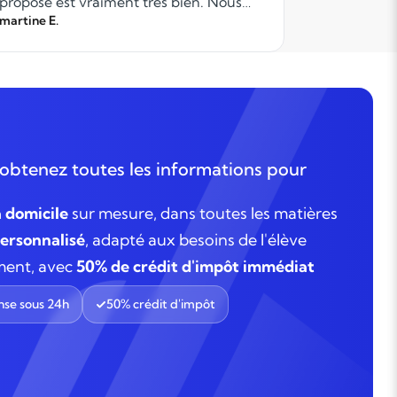
proposé est vraiment très bien. Nous
sommes ravis et nous recommandons
martine E.
Mohamed Z
vraiment !
obtenez toutes les informations pour
à domicile
sur mesure, dans toutes les matières
rsonnalisé
, adapté aux besoins de l'élève
ment, avec
50% de crédit d'impôt immédiat
se sous 24h
50% crédit d'impôt