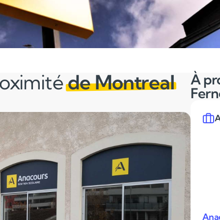
roximité
de Montreal
À pr
Fern
A
Anac