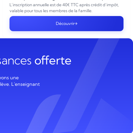
L’inscription annuelle est de 40€ TTC après crédit d’impôt,
valable pour tous les membres de la famille.
Découvrir
ssances
offerte
yons une
lève. L'enseignant