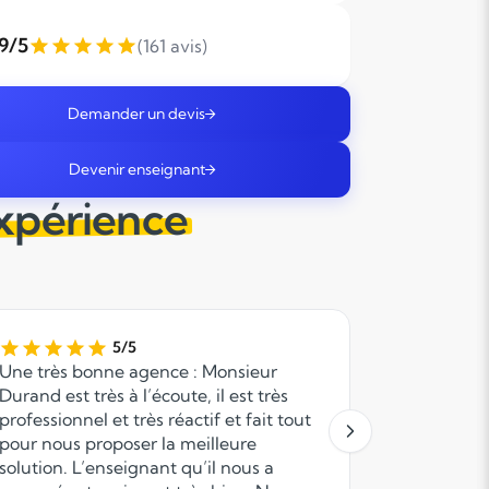
,9/5
(161 avis)
Demander un devis
Devenir enseignant
expérience
5/5
Une très bonne agence : Monsieur
Très satisf
Durand est très à l’écoute, il est très
Merci enco
professionnel et très réactif et fait tout
pour nous proposer la meilleure
solution. L’enseignant qu’il nous a