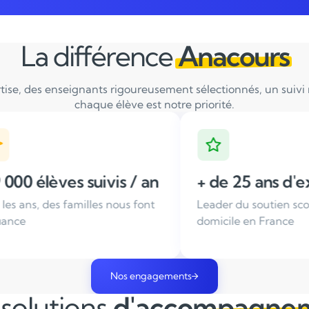
La différence
Anacours
tise, des enseignants rigoureusement sélectionnés, un suivi ré
chaque élève est notre priorité.
 an
+ de 25 ans d'expérience
Ense
font
Leader du soutien scolaire à
Tous 
domicile en France
sélec
Nos engagements
solutions
d'accompagne