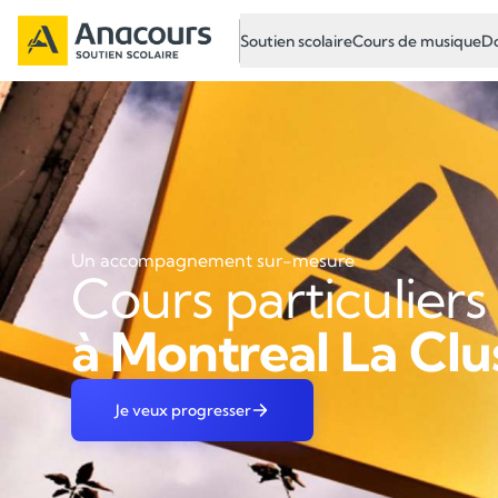
Soutien scolaire
Cours de musique
Do
Un accompagnement sur-mesure
Cours particuliers
à Montreal La Clu
Je veux progresser