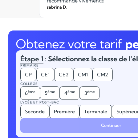
recommande vivement!!!
sabrina D.
Obtenez votre tarif
pe
Étape 1
: Sélectionnez la classe de l'é
PRIMAIRE
CP
CE1
CE2
CM1
CM2
COLLÈGE
ème
ème
ème
ème
6
5
4
3
LYCÉE ET POST-BAC
Seconde
Première
Terminale
Supérieu
Continuer