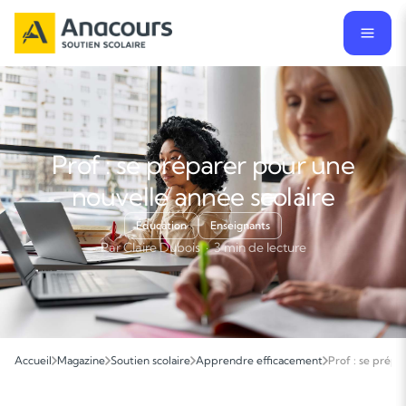
Prof : se préparer pour une
nouvelle année scolaire
Éducation
Enseignants
Par Claire Dubois · 3 min de lecture
Accueil
Magazine
Soutien scolaire
Apprendre efficacement
Prof : se prépa