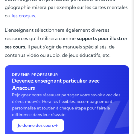
géographie misera par exemple sur les cartes mentales
ou
les croquis
.
L’enseignant sélectionnera également diverses
ressources qu’il utilisera comme
supports pour illustrer
ses cours
. Il peut s’agir de manuels spécialisés, de
contenus vidéo ou audio, de jeux éducatifs, etc.
DEVENIR PROFESSEUR
Devenez enseignant particulier avec
Anacours
Rejoignez notre réseau et partagez votre savoir avec des
élèves motivés. Horaires flexibles, accompagnement
personnalisé et soutien à chaque étape pour faire la
différence dans leur réussite.
Je donne des cours