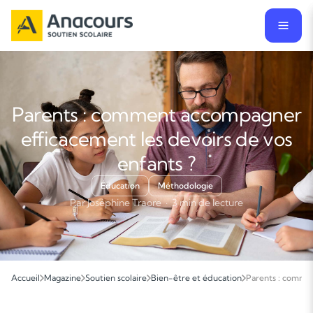
Parents : comment accompagner
efficacement les devoirs de vos
enfants ?
Éducation
Méthodologie
Par Joséphine Traore · 3 min de lecture
Accueil
Magazine
Soutien scolaire
Bien-être et éducation
Parents : commen