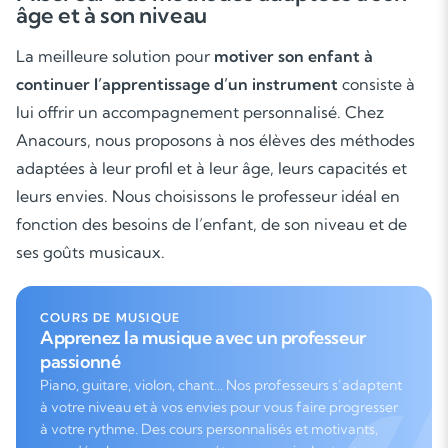
âge et à son niveau
La meilleure solution pour
motiver son enfant à
continuer l’apprentissage d’un instrument
consiste à
lui offrir un accompagnement personnalisé. Chez
Anacours, nous proposons à nos élèves des méthodes
adaptées à leur profil et à leur âge, leurs capacités et
leurs envies. Nous choisissons le professeur idéal en
fonction des besoins de l’enfant, de son niveau et de
ses goûts musicaux.
COURS DE MUSIQUE
Apprenez la musique avec un professeur
passionné
Piano, guitare, violon, chant… Nos professeurs s’adaptent
à votre niveau et à vos envies pour vous faire progresser
à votre rythme. Des cours personnalisés et motivants,