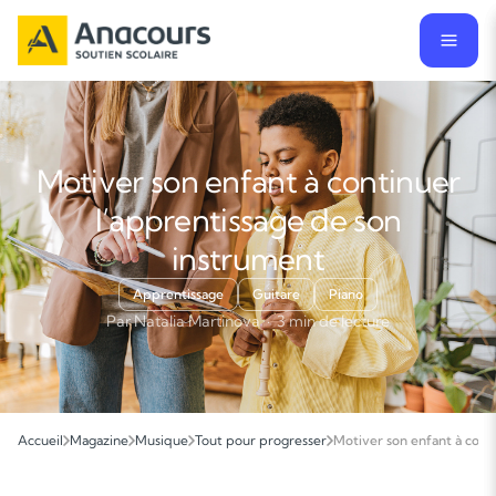
Motiver son enfant à continuer
l’apprentissage de son
instrument
Apprentissage
Guitare
Piano
Par Natalia Martinova · 3 min de lecture
Accueil
Magazine
Musique
Tout pour progresser
Motiver son enfant à cont