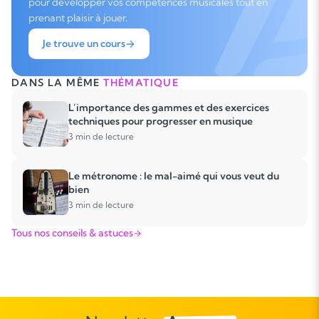
pour développer vos compétences musicales tout en
prenant plaisir à jouer.
Je trouve un cours
DANS LA MÊME
THÉMATIQUE
L’importance des gammes et des exercices
techniques pour progresser en musique
3 min de lecture
Le métronome : le mal-aimé qui vous veut du
bien
3 min de lecture
Tous nos conseils & astuces