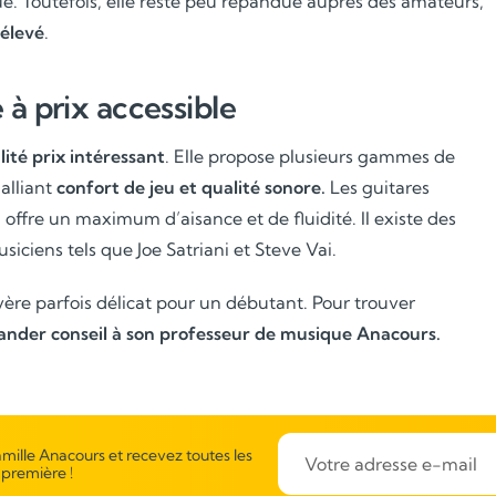
que. Toutefois, elle reste peu répandue auprès des amateurs,
élevé
.
 à prix accessible
ité prix intéressant
. Elle propose plusieurs gammes de
alliant
confort de jeu et qualité sonore.
Les guitares
 offre un maximum d’aisance et de fluidité. Il existe des
iens tels que Joe Satriani et Steve Vai.
ère parfois délicat pour un débutant. Pour trouver
nder conseil à son professeur de musique Anacours.
mille Anacours et recevez toutes les
 première !