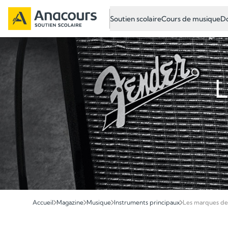
Soutien scolaire
Cours de musique
Do
L
Accueil
Magazine
Musique
Instruments principaux
Les marques de