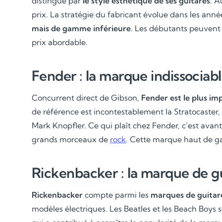
distingue par
le style esthétique de ses guitares
. A
prix. La stratégie du fabricant évolue dans les anné
mais de gamme inférieure
. Les débutants peuvent a
prix abordable.
Fender : la marque indissociab
Concurrent direct de Gibson,
Fender est le plus im
de référence est incontestablement la Stratocaster,
Mark Knopfler. Ce qui plaît chez Fender, c’est avan
grands morceaux de
rock
. Cette marque haut de ga
Rickenbacker : la marque de g
Rickenbacker
compte parmi les
marques de guita
modèles électriques. Les Beatles et les Beach Boys 