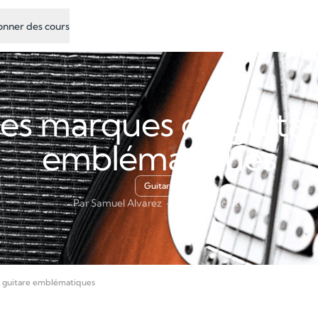
nner des cours
es marques de guita
emblématiques
Guitare
Par Samuel Alvarez · 3 min de lecture
 guitare emblématiques