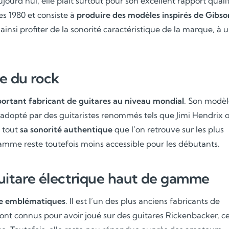
ujourd’hui, elle plaît surtout pour son excellent rapport quali
es 1980 et consiste à
produire des modèles inspirés de Gibso
insi profiter de la sonorité caractéristique de la marque, à 
le du rock
Soutien scolaire
portant fabricant de guitares au niveau mondial
. Son modèl
Cours de musique
 adopté par des guitaristes renommés tels que Jimi Hendrix 
t tout
sa sonorité authentique
que l’on retrouve sur les plus
Les deux
mme reste toutefois moins accessible pour les débutants.
uitare électrique haut de gamme
re emblématiques
. Il est l’un des plus anciens fabricants de
sont connus pour avoir joué sur des guitares Rickenbacker, c