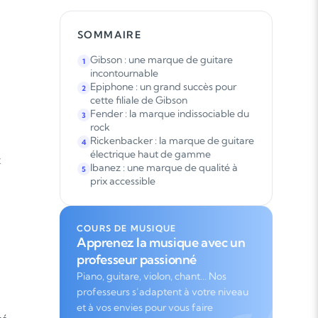
SOMMAIRE
Gibson : une marque de guitare
1
incontournable
Epiphone : un grand succès pour
2
cette filiale de Gibson
Fender : la marque indissociable du
3
rock
Rickenbacker : la marque de guitare
4
électrique haut de gamme
t
Ibanez : une marque de qualité à
5
prix accessible
COURS DE MUSIQUE
Apprenez la musique avec un
professeur passionné
Piano, guitare, violon, chant… Nos
professeurs s’adaptent à votre niveau
et à vos envies pour vous faire