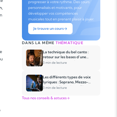
té
progresser à votre rythme. Des cours
n,
personnalisés et motivants, pour
développer vos compétences
un
musicales tout en prenant plaisir à jouer.
Je trouve un cours
DANS LA MÊME
THÉMATIQUE
e
La technique du bel canto :
retour sur les bases d’une
ou
méthode ancestrale
3 min de lecture
Les différents types de voix
lyriques : Soprano, Mezzo-
soprano, Contralto et Ténor
3 min de lecture
Tous nos conseils & astuces
e