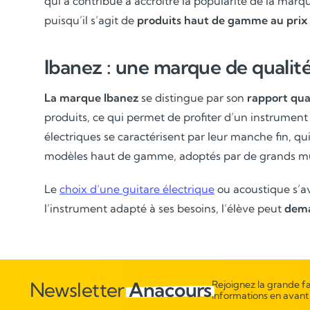
qui a contribué à accroître la popularité de la mar
puisqu’il s’agit de
produits haut de gamme au prix 
Ibanez : une marque de qualité
La marque Ibanez
se distingue par son
rapport qual
produits, ce qui permet de profiter d’un instrument 
électriques se caractérisent par leur manche fin, qui
modèles haut de gamme, adoptés par de grands music
Le
choix d’une guitare électrique
ou acoustique s’av
l’instrument adapté à ses besoins, l’élève peut
dema
Newsletter
Anacours
Rejoignez la grande fa
informations en avant