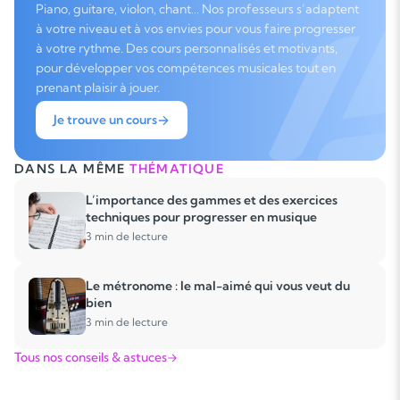
Piano, guitare, violon, chant… Nos professeurs s’adaptent
à votre niveau et à vos envies pour vous faire progresser
à votre rythme. Des cours personnalisés et motivants,
pour développer vos compétences musicales tout en
prenant plaisir à jouer.
Je trouve un cours
DANS LA MÊME
THÉMATIQUE
L’importance des gammes et des exercices
techniques pour progresser en musique
3 min de lecture
Le métronome : le mal-aimé qui vous veut du
bien
3 min de lecture
Tous nos conseils & astuces