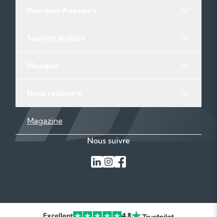
Pourquoi Anacours
Soutien scolaire
Musique
Nous rejoindre
Magazine
Nous suivre
Excellent
4,8