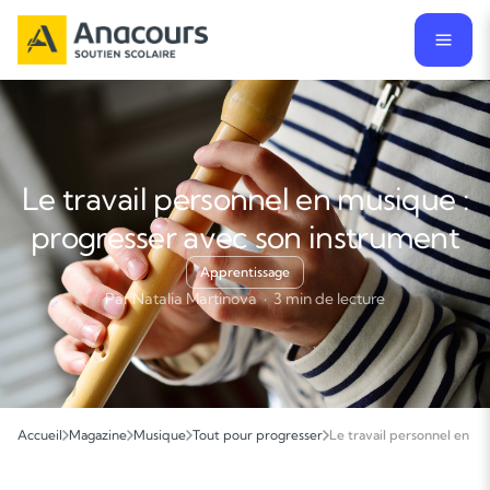
Le travail personnel en musique :
progresser avec son instrument
Apprentissage
Par Natalia Martinova · 3 min de lecture
Accueil
Magazine
Musique
Tout pour progresser
Le travail personnel en m