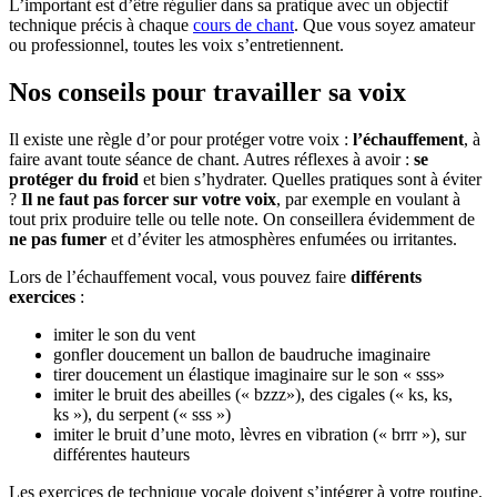
L’important est d’être régulier dans sa pratique avec un objectif
technique précis à chaque
cours de chant
. Que vous soyez amateur
ou professionnel, toutes les voix s’entretiennent.
Nos conseils pour travailler sa voix
Il existe une règle d’or pour protéger votre voix :
l’échauffement
, à
faire avant toute séance de chant. Autres réflexes à avoir :
se
protéger du froid
et bien s’hydrater. Quelles pratiques sont à éviter
?
Il ne faut pas forcer sur votre voix
, par exemple en voulant à
tout prix produire telle ou telle note. On conseillera évidemment de
ne pas fumer
et d’éviter les atmosphères enfumées ou irritantes.
Lors de l’échauffement vocal, vous pouvez faire
diff
érents
exercices
:
imiter le son du vent
gonfler doucement un ballon de baudruche imaginaire
tirer doucement un élastique imaginaire sur le son « sss»
imiter le bruit des abeilles (« bzzz»), des cigales (« ks, ks,
ks »), du serpent (« sss »)
imiter le bruit d’une moto, lèvres en vibration (« brrr »), sur
différentes hauteurs
Les exercices de technique vocale doivent s’intégrer à votre routine.