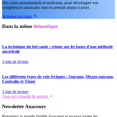
Des cours personnalisés et motivants, pour développer vos
compétences musicales tout en prenant plaisir à jouer.
Je trouve un cours
Dans la même
thématique
La technique du bel canto : retour sur les bases d’une méthode
ancestrale
3 min de lecture
Les différents types de voix lyriques : Soprano, Mezzo-soprano,
Contralto et Ténor
3 min de lecture
Tous nos conseils & astuces
Newsletter
Anacours
Rejoignez la grande famille Anacours et recevez toutes les