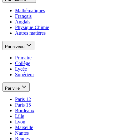
Mathématiques
Français
Anglais
Physique-Chimie
Autres matières
Par niveau
Primaire
Collège
Lycée
Supérieur
Par ville
Paris 12
Paris 15
Bordeaux
Lille
Lyon
Marseille
Nantes
Rennes