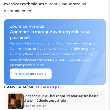
exercices rythmiques
durant chaque session
d’entraînement.
COURS DE MUSIQUE
Apprenez la musique avec un professeur
passionné
Piano, guitare, violon, chant… Nos professeurs s’adaptent
à votre niveau et à vos envies pour vous faire progresser
à votre rythme. Des cours personnalisés et motivants,
pour développer vos compétences musicales tout en
prenant plaisir à jouer.
Je trouve un cours
DANS LA MÊME
THÉMATIQUE
La technique du bel canto : retour sur les bases
d’une méthode ancestrale
3 min de lecture