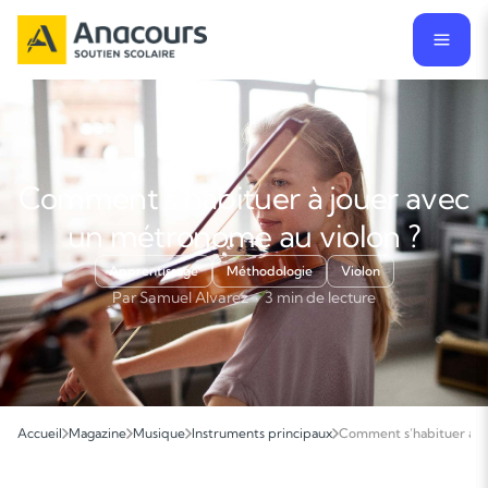
Comment s’habituer à jouer avec
un métronome au violon ?
Apprentissage
Méthodologie
Violon
Par Samuel Alvarez · 3 min de lecture
Accueil
Magazine
Musique
Instruments principaux
Comment s’habituer à j