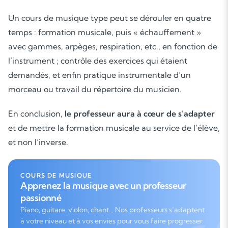
Cours de musique
Un cours de musique type peut se dérouler en quatre
temps : formation musicale, puis « échauffement »
Les deux
avec gammes, arpèges, respiration, etc., en fonction de
l’instrument ; contrôle des exercices qui étaient
demandés, et enfin pratique instrumentale d’un
morceau ou travail du répertoire du musicien.
En conclusion,
le professeur aura à cœur de s’adapter
et de mettre la formation musicale au service de l’élève,
et non l’inverse.
COURS DE MUSIQUE
Apprenez la musique avec un professeur
passionné
Piano, guitare, violon, chant… Nos professeurs s’adaptent
à votre niveau et à vos envies pour vous faire progresser