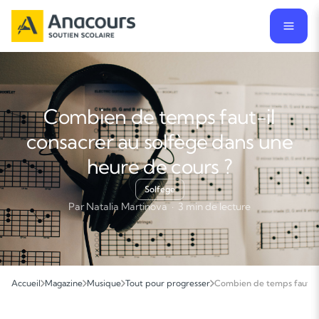
Combien de temps faut-il
consacrer au solfège dans une
heure de cours ?
Solfege
Par Natalia Martinova · 3 min de lecture
Accueil
Magazine
Musique
Tout pour progresser
Combien de temps faut-il 