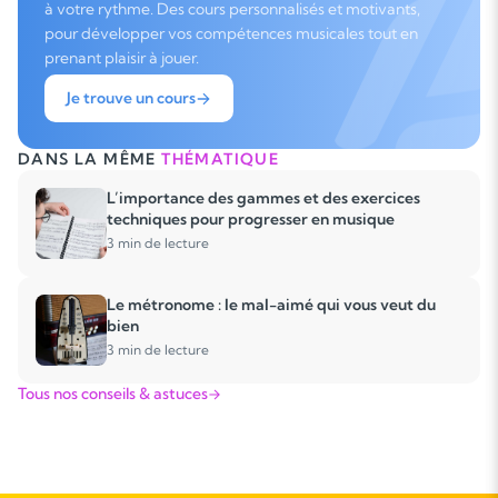
à votre rythme. Des cours personnalisés et motivants,
pour développer vos compétences musicales tout en
prenant plaisir à jouer.
Je trouve un cours
DANS LA MÊME
THÉMATIQUE
L’importance des gammes et des exercices
techniques pour progresser en musique
3 min de lecture
Le métronome : le mal-aimé qui vous veut du
bien
3 min de lecture
Tous nos conseils & astuces