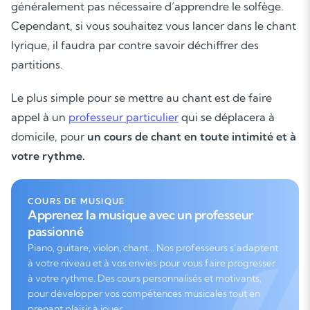
généralement pas nécessaire d’apprendre le solfège.
Cependant, si vous souhaitez vous lancer dans le chant
Les deux
lyrique, il faudra par contre savoir déchiffrer des
partitions.
Le plus simple pour se mettre au chant est de faire
appel à un
professeur particulier
qui se déplacera à
domicile, pour
un cours de chant en toute intimité et à
votre rythme.
COURS DE MUSIQUE
Apprenez la musique avec un professeur
passionné
Piano, guitare, violon, chant… Nos professeurs s’adaptent
à votre niveau et à vos envies pour vous faire progresser
à votre rythme. Des cours personnalisés et motivants,
pour développer vos compétences musicales tout en
prenant plaisir à jouer.