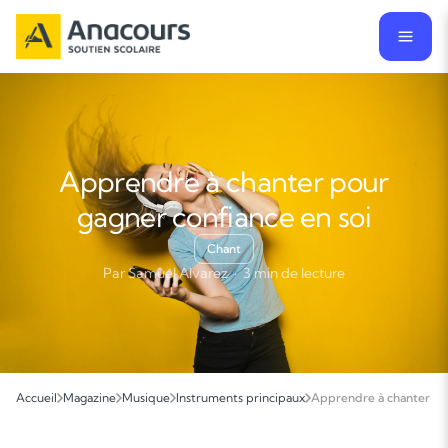
Apprendre à chanter pour
gagner confiance en soi
Chant
Par Samuel Alvarez · 3 min de lecture
Accueil
Magazine
Musique
Instruments principaux
Apprendre à chanter pou