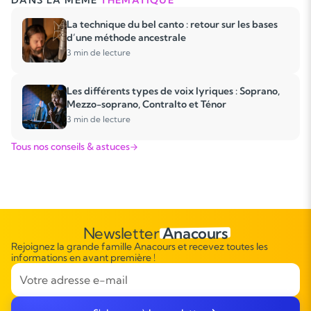
DANS LA MÊME
THÉMATIQUE
La technique du bel canto : retour sur les bases
d’une méthode ancestrale
3 min de lecture
Les différents types de voix lyriques : Soprano,
Mezzo-soprano, Contralto et Ténor
3 min de lecture
Tous nos conseils & astuces
Newsletter
Anacours
Rejoignez la grande famille Anacours et recevez toutes les
informations en avant première !