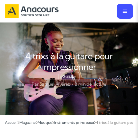
4 trixs à la guitare pour
impressionner
Guitare
Par Samuel Alvarez · 3 min de lecture
Accueil
Magazine
Musique
Instruments principaux
4 trixs à la guitare pour