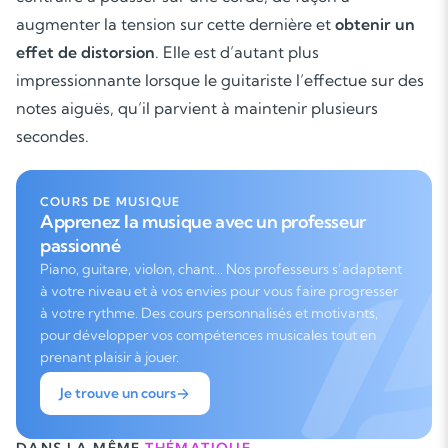
augmenter la tension sur cette dernière et
obtenir un
effet de distorsion
. Elle est d’autant plus
impressionnante lorsque le guitariste l’effectue sur des
notes aiguës, qu’il parvient à maintenir plusieurs
secondes.
COURS DE MUSIQUE
Apprenez la musique avec un professeur
passionné
Piano, guitare, violon, chant… Nos professeurs s’adaptent
à votre niveau et à vos envies pour vous faire progresser
à votre rythme. Des cours personnalisés et motivants,
pour développer vos compétences musicales tout en
prenant plaisir à jouer.
Je trouve un cours