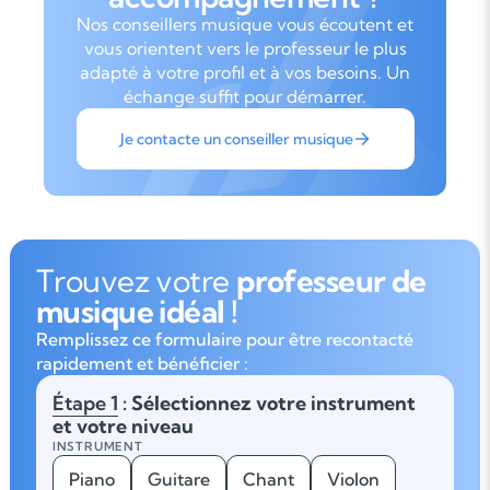
Nos conseillers musique vous écoutent et
vous orientent vers le professeur le plus
adapté à votre profil et à vos besoins. Un
échange suffit pour démarrer.
Je contacte un conseiller musique
Trouvez votre
professeur de
musique idéal !
Remplissez ce formulaire pour être recontacté
rapidement et bénéficier :
Étape 1
: Sélectionnez votre instrument
et votre niveau
INSTRUMENT
Piano
Guitare
Chant
Violon