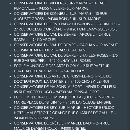
CONSERVATOIRE DE VILLIERS-SUR-MARNE – 5 PLACE
REMOIVILLE – 94355 VILLIERS-SUR-MARNE
CONSERVATOIRE DE BONNEUIL-SUR-MARNE – 10 RUE
AUGUSTE GROSS – 94380 BONNEUIL-SUR-MARNE
CONSERVATOIRE DE FONTENAY-SOUS-BOIS - GUY DINOIRD –
27 RUE DU CLOS D'ORLÉANS – 94120 FONTENAY-SOUS-BOIS
CONSERVATOIRE DU VAL DE BIÈVRE - ARCUEIL – 24 RUE
RASPAIL – 94110 ARCUEIL
CONSERVATOIRE DU VAL DE BIÈVRE - CACHAN – 19 AVENUE
COUSIN DE MÉRICOURT – 94230 CACHAN
CONSERVATOIRE DU VAL DE BIÈVRE - LHA-LES-ROSES – 3/5
RUE GABRIEL PÉRI – 94240 LHAY-LES-ROSES
ECOLE MUNICIPALE DES ARTS D'ORLY – 2 RUE PASTEUR
CHÂTEAU DU PARC MÉLIÈS – 94310 ORLY
CONSERVATOIRE DES ARTS DE CHOISY-LE-ROI – RUE DU
DOCTEUR ROUX, LA TANNERIE – 94600 CHOISY-LE-ROI
CONSERVATOIRE DE MAISONS-ALFORT - HENRI DUTILLEUX –
85 RUE VICTOR HUGO – 94700 MAISONS-ALFORT
ECOLE MUNICIPALE DE MUSIQUE DE LA QUEUE-EN-BRIE –
MAIRIE PLACE DU 18 JUIN 40 – 94510 LA-QUEUE-EN-BRIE
CONSERVATOIRE DE BRY-SUR-MARNE - HECTOR BERLIOZ –
HÔTEL MALESTROIT 2 GRANDE RUE CHARLES DE GAULLE –
94360 BRY-SUR-MARNE
CONSERVATOIRE DE CRÉTEIL - MARCEL DADI – 2-4 RUE
MAURICE DÉMÉNITROUX – 94000 CRETEIL