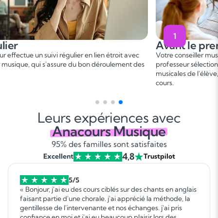
2
 premier cours
Pendant le 
er
ler musique vous met en relation avec un
Ce 1
cours permet
ectionné, en fonction des besoins et aspirations
besoins. On fixe le
l'élève, afin de convenir d'une date de premier
programme adapté 
gagnant !
Leurs expériences avec
Anacours Musique
95% des familles sont satisfaites
4,8
Excellent
Trustpilot
5/5
« Bonjour, j'ai eu des cours ciblés sur des chants en anglais
faisant partie d'une chorale. j'ai apprécié la méthode, la
gentillesse de l'intervenante et nos échanges. j'ai pris
confiance en moi et j'ai eu beaucoup plaisir lors des