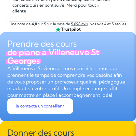
concerts qui s'en sont suivis. Merci pour tout »
cliente
Une note de
4,8
sur 5 sur la base de
5 098 avis
. Nos avis 4 et 5 étoiles.
Trustpilot
Prendre des cours
de piano à Villeneuve St
Georges
À Villeneuve St Georges, nos conseillers musique
prennent le temps de comprendre vos besoins afin
de vous proposer un professeur qualifié, pédagogue
et adapté à votre profil. Un simple échange suffit
pour mettre en place l’accompagnement idéal.
Je contacte un conseiller
Donner des cours