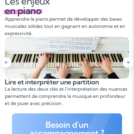
Les enjeux
en piano
Apprendre le piano permet de développer des bases
musicales solides tout en gagnant en autonomie et en
expressivité.
partition
Développer sa coordinat
indépendance
terprétation des nuances
Le piano sollicite les deux main
musique en profondeur
demande une grande coordination
progresser techniquement et mu
Besoin d'un
accompagnement ?