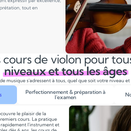
ent expressif par excellence,
rprétation, tout en
 cours de violon pour tous
niveaux et tous les âges
de musique s'adressent à tous, quel que soit votre niveau et
Perfectionnement & préparation à
s
No
l'examen
couvre le plaisir de la
remiers cours. La pratique
 rapidement l'instrument et
les dès 6 ans, les cours de