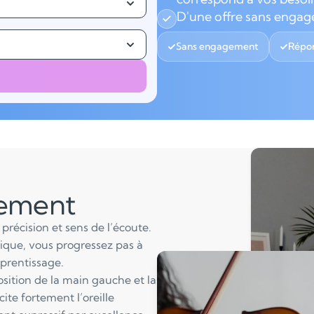
D'une offre sans enga
Sans engagement
Répon
lement
précision et sens de l’écoute.
ique, vous progressez pas à
pprentissage.
position de la main gauche et la
cite fortement l’oreille