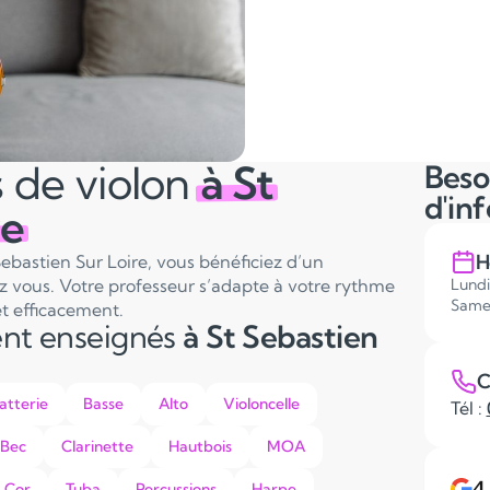
 de violon
à St
Beso
d'in
re
H
Sebastien Sur Loire, vous bénéficiez d’un
 vous. Votre professeur s’adapte à votre rythme
Lundi
Same
t efficacement.
ent enseignés
à St Sebastien
C
atterie
Basse
Alto
Violoncelle
Tél :
 Bec
Clarinette
Hautbois
MOA
4
Cor
Tuba
Percussions
Harpe