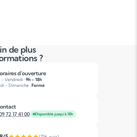
in de plus
formations ?
oraires d'ouverture
 – Vendredi :
9h – 18h
di – Dimanche :
Fermé
ontact
09 72 17 41 00
Disponible jusqu'à 18h
,8/5
(716 avis)