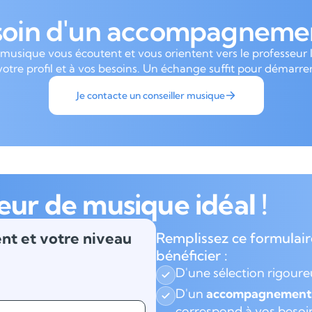
soin d'un accompagnemen
 musique vous écoutent et vous orientent vers le professeur 
votre profil et à vos besoins. Un échange suffit pour démarrer
Je contacte un conseiller musique
eur de musique idéal !
nt et votre niveau
Remplissez ce formulair
bénéficier :
D'une sélection rigour
D'un
accompagnement 
correspond à vos besoi