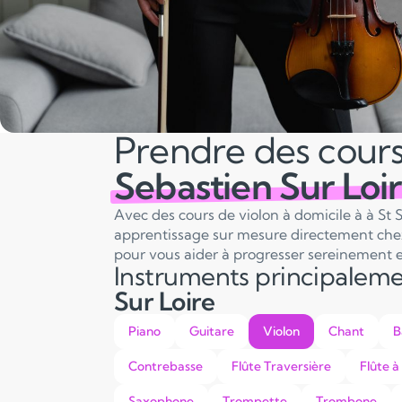
Prendre des cours
Sebastien Sur Loi
Avec des cours de violon à domicile à à St 
apprentissage sur mesure directement chez
pour vous aider à progresser sereinement e
Instruments principalem
Sur Loire
Piano
Guitare
Violon
Chant
B
Contrebasse
Flûte Traversière
Flûte à
Saxophone
Trompette
Trombone