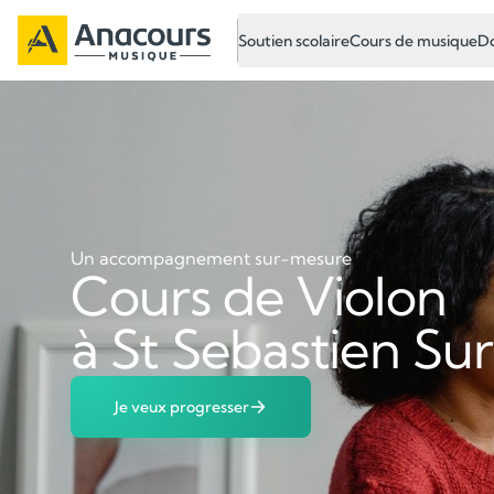
Soutien scolaire
Cours de musique
Do
Un accompagnement sur-mesure
Cours de Violon
à St Sebastien Sur
Je veux progresser