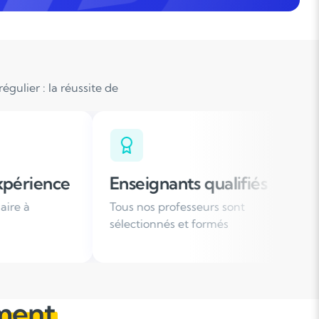
gulier : la réussite de
gnants qualifiés
Organisation flex
s professeurs sont
Des horaires de cours ad
onnés et formés
votre emploi du temps
ment