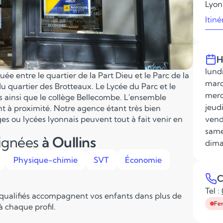
Lyon
Itiné
H
lundi
ée entre le quartier de la Part Dieu et le Parc de la
mard
u quartier des Brotteaux. Le Lycée du Parc et le
merc
s ainsi que le collège Bellecombe. L'ensemble
jeudi
nt à proximité. Notre agence étant très bien
ges ou lycées lyonnais peuvent tout à fait venir en
vend
same
eignées
à Oullins
dima
Physique-chimie
SVT
Économie
C
Tel :
 qualifiés accompagnent vos enfants dans plus de
Fe
 chaque profil.