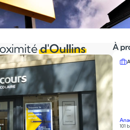
roximité
d'Oullins
À pr
A
Ana
101 