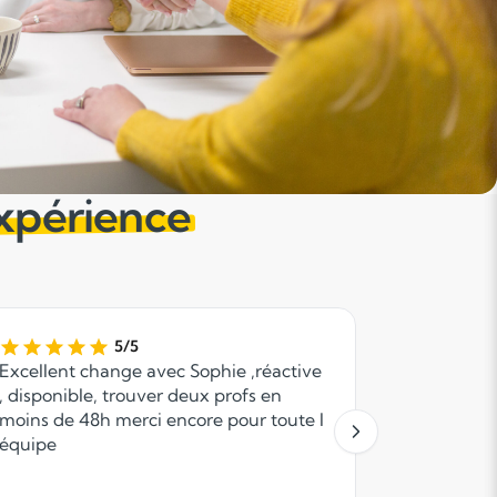
expérience
5/5
Excellent change avec Sophie ,réactive
Suite à mo
, disponible, trouver deux profs en
rapidemen
moins de 48h merci encore pour toute l
Pour le m
équipe
cours, qui
attentif e
cours, j'a