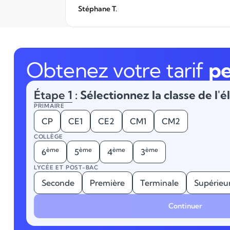
Stéphane T.
Obtenez votre tarif
pe
Étape 1
: Sélectionnez la classe de l'é
PRIMAIRE
CP
CE1
CE2
CM1
CM2
COLLÈGE
ème
ème
ème
ème
6
5
4
3
LYCÉE ET POST-BAC
Seconde
Première
Terminale
Supérieu
Continuer