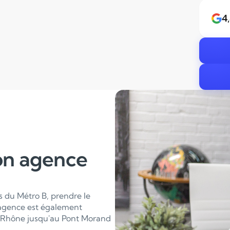
4
on agence
s du Métro B, prendre le
L'agence est également
u Rhône jusqu'au Pont Morand