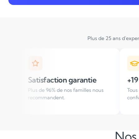
Plus de 25 ans d'exper
n garantie
+19 000 élèves suivis / 
nos familles nous
Tous les ans, des familles nous fo
.
confiance
Nos 