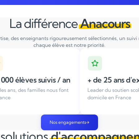
La différence
Anacours
tise, des enseignants rigoureusement sélectionnés, un suivi ré
chaque élève est notre priorité.
an
+ de 25 ans d'expérience
Ensei
nt
Leader du soutien scolaire à
Tous no
domicile en France
sélecti
Nos engagements
solutions
d'accompagne