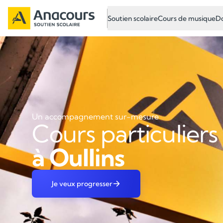
Soutien scolaire
Cours de musique
Do
Un accompagnement sur-mesure
Cours particuliers
à Oullins
Je veux progresser