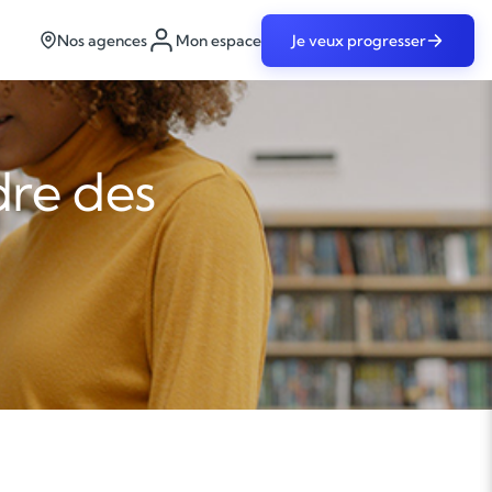
Nos agences
Mon espace
Je veux progresser
re des