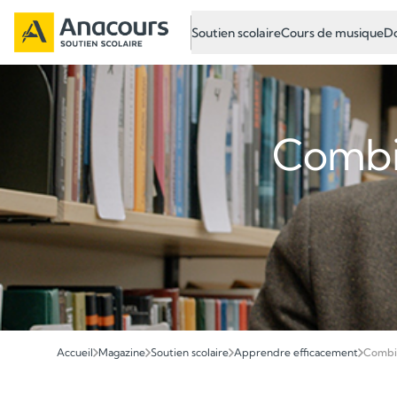
Soutien scolaire
Cours de musique
Do
Combi
Accueil
Magazine
Soutien scolaire
Apprendre efficacement
Combie