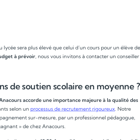
u lycée sera plus élevé que celui d’un cours pour un élève d
udget à prévoir
, nous vous invitons à contacter un conseiller
Soutien scolaire
Cours de musique
ns de soutien scolaire en moyenne 
Les deux
Anacours accorde une importance majeure à la qualité des
ants selon un
processus de recrutement rigoureux
. Notre
ompagnement sur-mesure, par un professionnel pédagogue,
-gagnant » de chez Anacours.