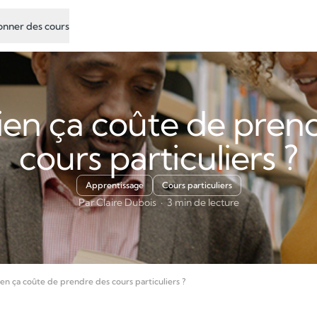
nner des cours
en ça coûte de prend
cours particuliers ?
Apprentissage
Cours particuliers
Par Claire Dubois · 3 min de lecture
n ça coûte de prendre des cours particuliers ?