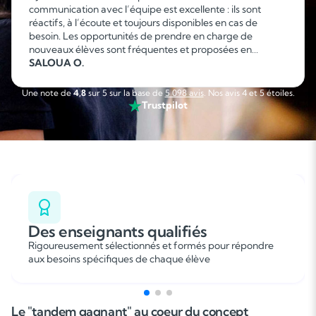
communication avec l’équipe est excellente : ils sont
réactifs, à l’écoute et toujours disponibles en cas de
besoin. Les opportunités de prendre en charge de
nouveaux élèves sont fréquentes et proposées en
fonction de mes disponibilités, ce qui permet d’organiser
SALOUA O.
facilement son emploi du temps. C’est une collaboration
sérieuse, flexible et agréable que je recommande sans
Une note de
4,8
sur 5 sur la base de
5 098 avis
. Nos avis 4 et 5 étoiles.
hésitation. »
Trustpilot
Soutien scolaire
Des enseignants qualifiés
Cours de musique
Rigoureusement sélectionnés et formés pour répondre
aux besoins spécifiques de chaque élève
Les deux
Le "tandem gagnant" au coeur du concept