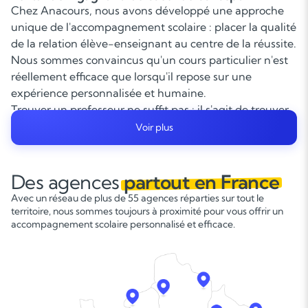
Chez Anacours, nous avons développé une approche
unique de l'accompagnement scolaire : placer la qualité
de la relation élève-enseignant au centre de la réussite.
Nous sommes convaincus qu'un cours particulier n'est
réellement efficace que lorsqu'il repose sur une
expérience personnalisée et humaine.
Trouver un professeur ne suffit pas : il s'agit de trouver
le bon enseignant pour le bon élève. C'est cette
Voir plus
adéquation, ce « tandem gagnant », qui permet de
créer un environnement de confiance, de motivation et
d'engagement.
Des agences
partout en France
Nos enseignants sont sélectionnés pour leurs
Avec un réseau de plus de 55 agences réparties sur tout le
compétences académiques, bien sûr, mais également
territoire, nous sommes toujours à proximité pour vous offrir un
pour leur capacité à transmettre, à s'adapter et à
accompagnement scolaire personnalisé et efficace.
instaurer un climat pédagogique sécurisant et
stimulant. Ce sont des professionnels attentifs,
pédagogues et passionnés, capables de redonner
l'envie d'apprendre, d'encourager la progression et de
restaurer la confiance en soi.