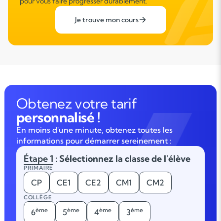
pour vous faire progresser durablement.
Je trouve mon cours
Obtenez votre tarif
personnalisé !
En moins d'une minute, obtenez toutes les
informations pour démarrer sereinement :
Étape 1
: Sélectionnez la classe de l'élève
PRIMAIRE
CP
CE1
CE2
CM1
CM2
COLLÈGE
ème
ème
ème
ème
6
5
4
3