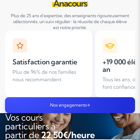
Anacours
Plus de 25 ans d'expertise, des enseignants rigoureusement
sélectionnés, un suivi régulier : la réussite de chaque élève
est notre priorité.
+19 000 élèves suivis /
+ de 25 ans
an
d'expérien
Tous les ans, des familles nous
Leader du soutie
font confiance
domicile en Fra
Nos engagements
Vos cours
particuliers à
partir de
22,50€/heure