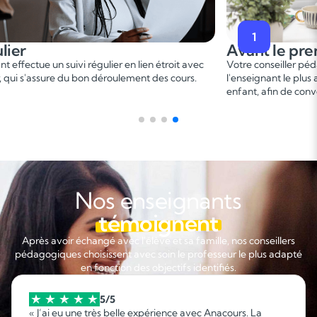
1
Avant le premier cours
Votre conseiller pédagogique vous met en relation avec
C
l'enseignant le plus adapté en fonction du profil de votre
p
enfant, afin de convenir d'une date pour un premier cours.
s
Nos enseignants
témoignent
Après avoir échangé avec l'élève et sa famille, nos conseillers
pédagogiques choisissent avec soin le professeur le plus adapté
en fonction des objectifs identifiés.
5/5
« J’ai eu une très belle expérience avec Anacours. La