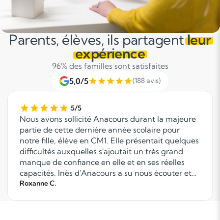
Parents, élèves, ils partagent
leur
expérience
96% des familles sont satisfaites
5,0/5
(188 avis)
5/5
Nous avons sollicité Anacours durant la majeure
partie de cette dernière année scolaire pour
notre fille, élève en CM1. Elle présentait quelques
difficultés auxquelles s'ajoutait un très grand
manque de confiance en elle et en ses réelles
capacités. Inès d'Anacours a su nous écouter et
poser les bonnes questions pour cerner les
Roxanne C.
besoins de notre fille et sa personnalité. Nous
avons eu deux enseignantes différentes et
chacune a apporté une véritable aide à notre