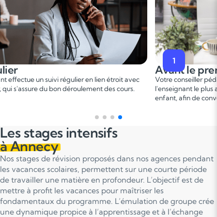
2
e premier cours
Pendant le
er
ller pédagogique vous met en relation avec
Ce 1
cours permet
le plus adapté en fonction du profil de votre
points forts et de
 de convenir d'une date pour un premier cours.
sur le programme
Les stages intensifs
à Annecy
Nos stages de révision proposés dans nos agences pendant
les vacances scolaires, permettent sur une courte période
de travailler une matière en profondeur. L’objectif est de
mettre à profit les vacances pour maîtriser les
fondamentaux du programme. L’émulation de groupe crée
une dynamique propice à l’apprentissage et à l’échange