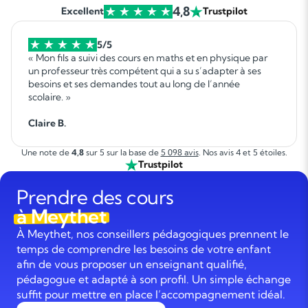
4,8
Excellent
Trustpilot
5/5
« Mon fils a suivi des cours en maths et en physique par
un professeur très compétent qui a su s’adapter à ses
besoins et ses demandes tout au long de l’année
scolaire. »
Claire B.
Une note de
4,8
sur 5 sur la base de
5 098 avis
. Nos avis 4 et 5 étoiles.
Trustpilot
Prendre des cours
à Meythet
À Meythet, nos conseillers pédagogiques prennent le
temps de comprendre les besoins de votre enfant
afin de vous proposer un enseignant qualifié,
pédagogue et adapté à son profil. Un simple échange
suffit pour mettre en place l’accompagnement idéal.