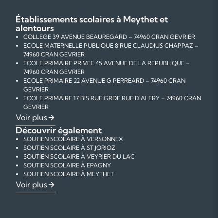
Établissements scolaires à Meythet et
alentours
COLLEGE 39 AVENUE BEAUREGARD – 74960 CRAN GEVRIER
ECOLE MATERNELLE PUBLIQUE 8 RUE CLAUDIUS CHAPPAZ –
74960 CRAN GEVRIER
ECOLE PRIMAIRE PRIVEE 45 AVENUE DE LA REPUBLIQUE –
74960 CRAN GEVRIER
ECOLE PRIMAIRE 22 AVENUE G PERREARD – 74960 CRAN
GEVRIER
ECOLE PRIMAIRE 17 BIS RUE GRDE RUE D'ALERY – 74960 CRAN
GEVRIER
ECOLE MATERNELLE PUBLIQUE 12 AVENUE A RENOIR – 74960
Voir plus
CRAN GEVRIER
Découvrir également
ECOLE ELEMENTAIRE PUBLIQUE 12 AVENUE AUGUSTE RENOIR
SOUTIEN SCOLAIRE À VERSONNEX
– 74960 CRAN GEVRIER
SOUTIEN SCOLAIRE À ST JORIOZ
ECOLE ELEMENTAIRE PUBLIQUE 21 AVENUE DES HARMONIES –
SOUTIEN SCOLAIRE À VEYRIER DU LAC
74960 CRAN GEVRIER
SOUTIEN SCOLAIRE À EPAGNY
ECOLE MATERNELLE PUBLIQUE 3 RUE DES PERVENCHES –
SOUTIEN SCOLAIRE À MEYTHET
74960 CRAN GEVRIER
SOUTIEN SCOLAIRE À RUMILLY
COURS PARTICULIERS DE MATHÉMATIQUES À MEYTHET
Voir plus
ECOLE ELEMENTAIRE PUBLIQUE 3 RUE DES PERVENCHES –
SOUTIEN SCOLAIRE À CRAN GEVRIER
COURS PARTICULIERS DE PHYSIQUE-CHIMIE À MEYTHET
74960 CRAN GEVRIER
SOUTIEN SCOLAIRE À SEYNOD
COURS PARTICULIERS DE FRANÇAIS À MEYTHET
COLLEGE 4 RUE DE L'HOPITAL – 74960 MEYTHET
SOUTIEN SCOLAIRE À ANNECY LE VIEUX
COURS PARTICULIERS D'ANGLAIS À MEYTHET
ECOLE MATERNELLE PUBLIQUE 9 RUE CHANTEBISE – 74960
SOUTIEN SCOLAIRE À ANNECY
COURS PARTICULIERS D'AIDE AUX DEVOIRS À MEYTHET