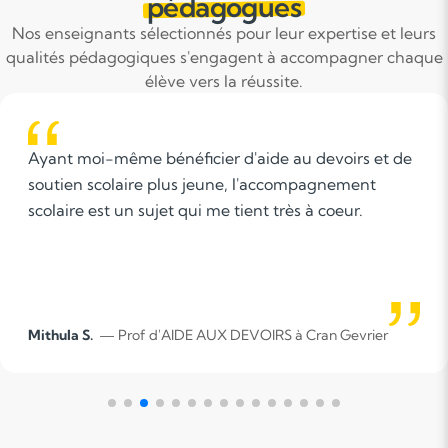
pédagogues
Nos enseignants sélectionnés pour leur expertise et leurs
qualités pédagogiques s'engagent à accompagner chaque
élève vers la réussite.
de au devoirs et de
Ayant passé mon diplôme en A
'accompagnement
Teacher Status), j’ai appris u
 très à coeur.
d’enseigner mêlant le jeu et 
élèves. Il est très important 
leçons vivantes, dynamiques 
intéressantes.
RS à Cran Gevrier
Hélène B.
— Prof d'ANGLAIS à Me