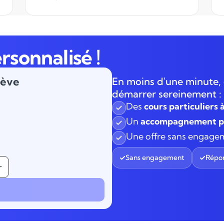
accompagnement dans l'inscription
(hyper simple) et d'avoir trouvé un
enseignant dans la journée. Quelle
gentillesse, efficacité et
rsonnalisé !
professionnalisme. Hâte de commencer
les cours...
lève
En moins d'une minute, 
démarrer sereinement :
Des
cours particuliers 
Un
accompagnement pe
Une offre sans engage
Sans engagement
Répon
r