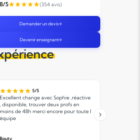
,8/5
(354 avis)
Demander un devis
Devenir enseignant
expérience
5/5
Excellent change avec Sophie ,réactive
Suite à mo
, disponible, trouver deux profs en
rapidemen
moins de 48h merci encore pour toute l
Pour le m
équipe
cours, qui
attentif e
cours, j'a
Bouty
et Anacour
Laetitia C.