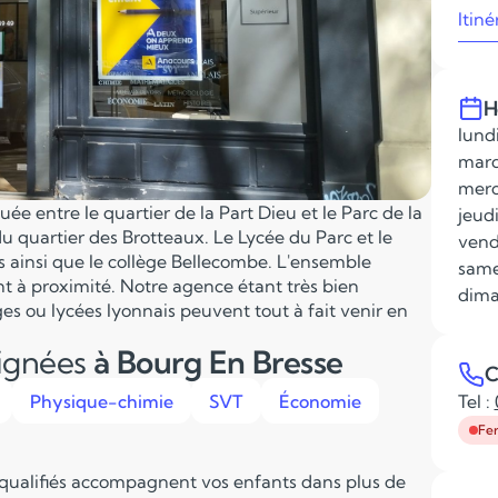
Itiné
H
lundi
mard
merc
ée entre le quartier de la Part Dieu et le Parc de la
jeudi
u quartier des Brotteaux. Le Lycée du Parc et le
vend
s ainsi que le collège Bellecombe. L'ensemble
same
nt à proximité. Notre agence étant très bien
dima
ges ou lycées lyonnais peuvent tout à fait venir en
eignées
à Bourg En Bresse
C
Physique-chimie
SVT
Économie
Tel :
Fe
 qualifiés accompagnent vos enfants dans plus de