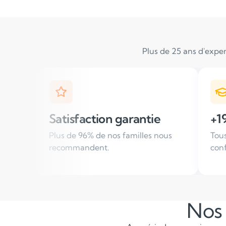
Plus de 25 ans d'exper
n garantie
+19 000 élèves suivis / 
nos familles nous
Tous les ans, des familles nous f
.
confiance
Nos 