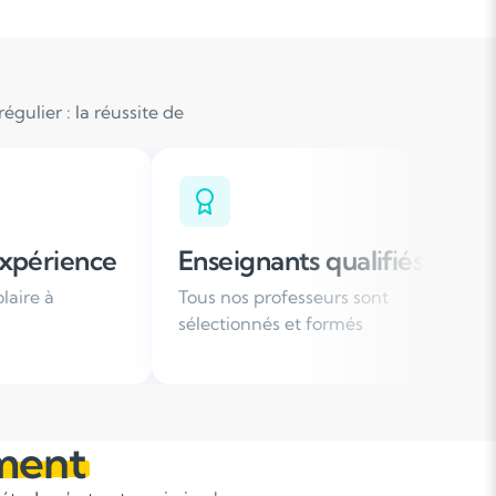
gulier : la réussite de
ignants qualifiés
Organisation fle
os professeurs sont
Des horaires de cours a
ionnés et formés
votre emploi du temps
ment