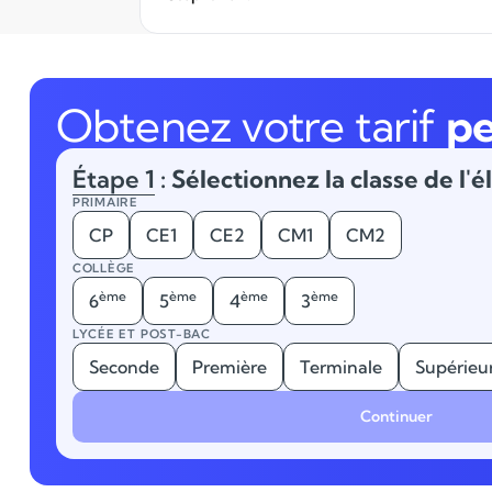
Obtenez votre tarif
pe
Étape 1
: Sélectionnez la classe de l'é
PRIMAIRE
CP
CE1
CE2
CM1
CM2
COLLÈGE
ème
ème
ème
ème
6
5
4
3
LYCÉE ET POST-BAC
Seconde
Première
Terminale
Supérieu
Continuer