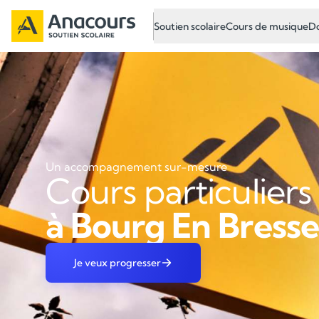
Soutien scolaire
Cours de musique
Do
Un accompagnement sur-mesure
Cours particuliers
à Bourg En Bresse
Je veux progresser