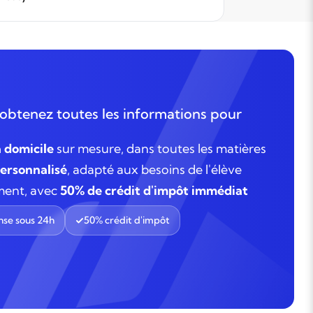
un premier
appréciab
attendons 
faire un re
méthodolo
obtenez toutes les informations pour
à domicile
sur mesure, dans toutes les matières
rsonnalisé
, adapté aux besoins de l'élève
ment, avec
50% de crédit d'impôt immédiat
se sous 24h
50% crédit d'impôt