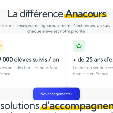
La différence
Anacours
tise, des enseignants rigoureusement sélectionnés, un suivi ré
chaque élève est notre priorité.
an
+ de 25 ans d'expérience
Ense
ont
Leader du soutien scolaire à
Tous n
domicile en France
sélect
Nos engagements
solutions
d'accompagne