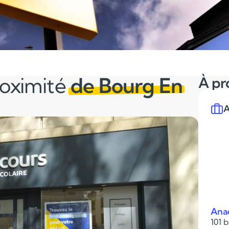
roximité
de Bourg En
À pr
A
Ana
101 