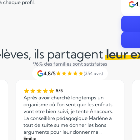
 chaque profil.
4
lèves, ils partagent
leur 
96% des familles sont satisfaites
4,8/5
(354 avis)
5/5
Après avoir cherché longtemps un
organisme où l'on sent que les enfnats
vont etre bien suivi, je tente Anacours.
La conseillère pédagogique Marlène a
tout de suite su me donner les bons
arguments pour leur donner ma
confiance. Merci à elle pour son
Emilie