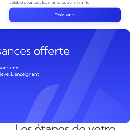
valable pour tous les membres de la famille.
Découvrir
ssances
offerte
yons une
lève. L'enseignant
Les étapes de votre