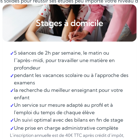
 solides pour réussir ses études peu importe votre niveau d'é
Stages à domicile
5 séances de 2h par semaine, le matin ou
✓
l`'après-midi, pour travailler une matière en
profondeur
pendant les vacances scolaire ou à l'approche des
✓
examens
la recherche du meilleur enseignant pour votre
✓
enfant
Un service sur mesure adapté au profil et à
✓
l'emploi du temps de chaque élève
Un suivi optimal avec des bilans en fin de stage
✓
Une prise en charge administrative complète
✓
L’inscription annuelle est de 40€ TTC après crédit d’impôt,